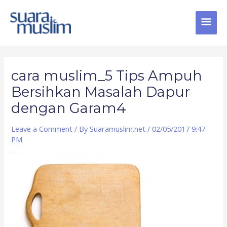
Skip
MAI
to
content
MEN
Post
navigation
cara muslim_5 Tips Ampuh
Bersihkan Masalah Dapur
dengan Garam4
Leave a Comment
/ By
Suaramuslim.net
/
02/05/2017 9:47
PM