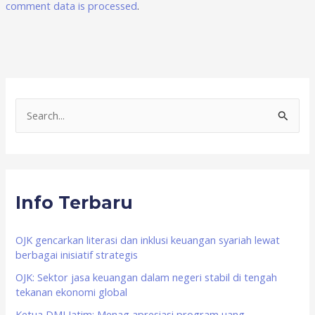
comment data is processed
.
S
e
a
r
Info Terbaru
c
h
f
OJK gencarkan literasi dan inklusi keuangan syariah lewat
berbagai inisiatif strategis
o
OJK: Sektor jasa keuangan dalam negeri stabil di tengah
r
tekanan ekonomi global
:
Ketua DMI Jatim: Menag apresiasi program uang