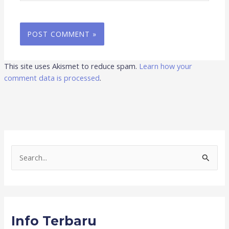
This site uses Akismet to reduce spam.
Learn how your
comment data is processed
.
S
e
a
r
Info Terbaru
c