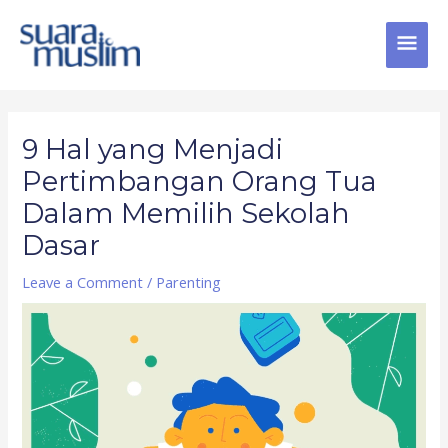
Skip
MAI
to
content
MEN
Post
navigation
9 Hal yang Menjadi
Pertimbangan Orang Tua
Dalam Memilih Sekolah
Dasar
Leave a Comment
/
Parenting