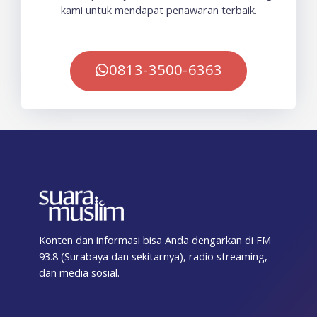
kami untuk mendapat penawaran terbaik.
0813-3500-6363
Konten dan informasi bisa Anda dengarkan di FM
93.8 (Surabaya dan sekitarnya), radio streaming,
dan media sosial.
F
T
I
T
Y
T
S
a
w
n
i
o
e
p