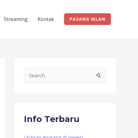
Streaming
Kontak
PASANG IKLAN
S
e
a
r
c
Info Terbaru
h
f
Jalanan lengang di negeri