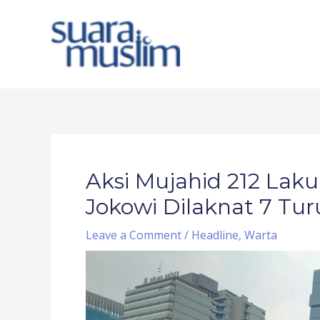
Skip
to
content
Post
navigation
Aksi Mujahid 212 Lak
Jokowi Dilaknat 7 Tu
Leave a Comment
/
Headline
,
Warta