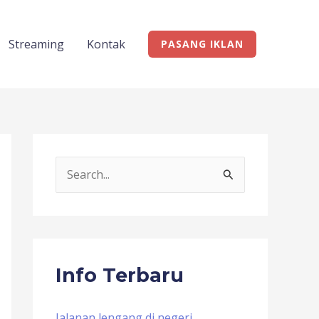
Streaming
Kontak
PASANG IKLAN
S
e
a
r
c
Info Terbaru
h
f
Jalanan lengang di negeri