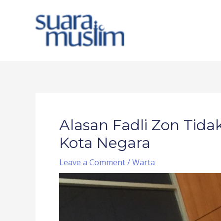
Skip
to
content
Post
navigation
Alasan Fadli Zon Tid
Kota Negara
Leave a Comment
/
Warta