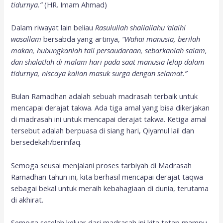
tidurnya.”
(HR. Imam Ahmad)
Dalam riwayat lain beliau
Rasulullah shallallahu ‘alaihi
wasallam
bersabda yang artinya,
“Waha
i manusia, berilah
makan, hubungkanlah tali persaudaraan, sebarkanlah salam,
dan shalatlah di malam hari pada saat manusia lelap dalam
tidurnya, niscaya kalian masuk surga dengan selamat.”
Bulan Ramadhan adalah sebuah madrasah terbaik untuk
mencapai derajat takwa. Ada tiga amal yang bisa dikerjakan
di madrasah ini untuk mencapai derajat takwa. Ketiga amal
tersebut adalah berpuasa di siang hari, Qiyamul lail dan
bersedekah/berinfaq.
Semoga seusai menjalani proses tarbiyah di Madrasah
Ramadhan tahun ini, kita berhasil mencapai derajat taqwa
sebagai bekal untuk meraih kebahagiaan di dunia, terutama
di akhirat.
Semoga setelah keluar dari madrasah ini kita tetap mampu