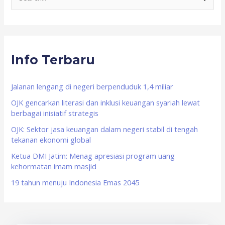
e
a
r
Info Terbaru
c
h
f
Jalanan lengang di negeri berpenduduk 1,4 miliar
o
OJK gencarkan literasi dan inklusi keuangan syariah lewat
berbagai inisiatif strategis
r
OJK: Sektor jasa keuangan dalam negeri stabil di tengah
:
tekanan ekonomi global
Ketua DMI Jatim: Menag apresiasi program uang
kehormatan imam masjid
19 tahun menuju Indonesia Emas 2045