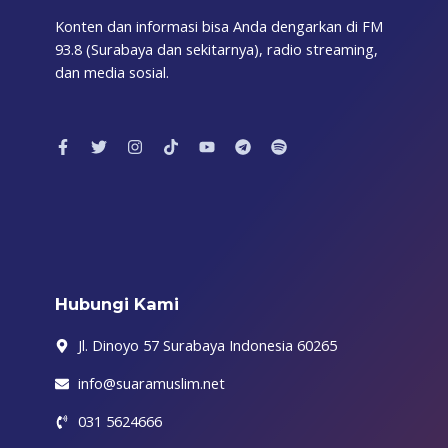
Konten dan informasi bisa Anda dengarkan di FM
93.8 (Surabaya dan sekitarnya), radio streaming,
dan media sosial.
F
T
I
T
Y
T
S
a
w
n
i
o
e
p
c
i
s
k
u
l
o
e
t
t
t
t
e
t
b
t
a
o
u
g
i
o
e
g
k
b
r
f
o
r
r
e
a
y
k
a
m
-
m
f
Hubungi Kami
Jl. Dinoyo 57 Surabaya Indonesia 60265
info@suaramuslim.net
031 5624666