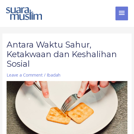
Skip
MAI
to
content
MEN
Post
navigation
Antara Waktu Sahur,
Ketakwaan dan Keshalihan
Sosial
Leave a Comment
/
Ibadah