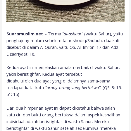
Suaramuslim.net
– Terma “
al-ashaar
” (waktu Sahur), yaitu
penghujung malam sebelum fajar shodiq/Shubuh, dua kali
disebut di dalam Al Quran, yaitu QS. Ali Imron: 17 dan Adz-
Dzaariyaat: 18.
Kedua ayat ini menjelaskan amalan terbaik di waktu Sahur,
yakni beristighfar. Kedua ayat tersebut
didahului oleh dua ayat yang di dalamnya sama-sama
terdapat kata-kata
“orang-orang yang bertakwa”.
(QS. 3: 15,
51: 15)
Dari dua himpunan ayat ini dapat diketahui bahwa salah
satu ciri dan bukti orang bertakwa dalam aspek keshalihan
individual adalah beristighfar di waktu Sahur. Mereka
beristighfar di waktu Sahur setelah sebelumnya “mereka