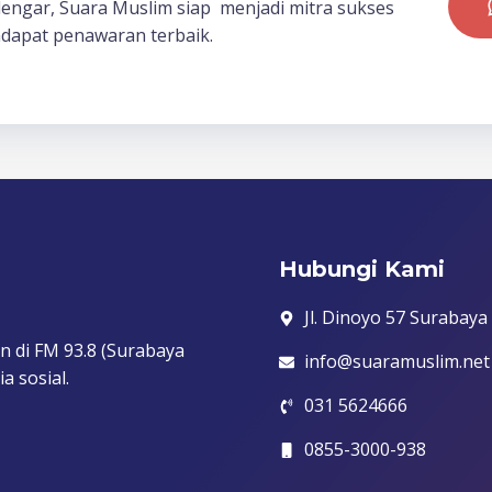
dengar, Suara Muslim siap menjadi mitra sukses
dapat penawaran terbaik.
Hubungi Kami
Jl. Dinoyo 57 Surabaya
n di FM 93.8 (Surabaya
info@suaramuslim.net
a sosial.
031 5624666
0855-3000-938