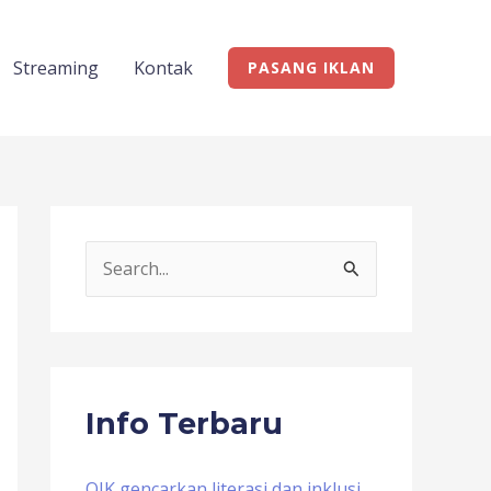
Streaming
Kontak
PASANG IKLAN
S
e
a
r
c
Info Terbaru
h
f
OJK gencarkan literasi dan inklusi