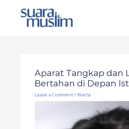
Skip
to
content
Post
navigation
Aparat Tangkap dan 
Bertahan di Depan Is
Leave a Comment
/
Warta