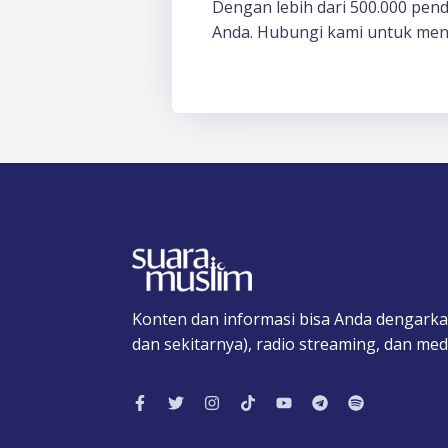
Dengan lebih dari 500.000 pen
Anda. Hubungi kami untuk men
Konten dan informasi bisa Anda dengarka
dan sekitarnya), radio streaming, dan medi
F
T
I
T
Y
T
S
a
w
n
i
o
e
p
c
i
s
k
u
l
o
e
t
t
t
t
e
t