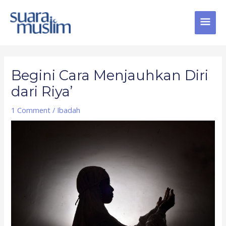
Skip
MAI
to
content
MEN
Post
navigation
Begini Cara Menjauhkan Diri
dari Riya’
1 Comment
/
Ibadah