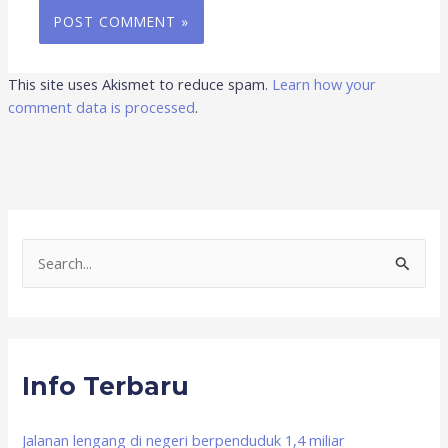
This site uses Akismet to reduce spam.
Learn how your
comment data is processed
.
S
e
a
r
Info Terbaru
c
h
f
Jalanan lengang di negeri berpenduduk 1,4 miliar