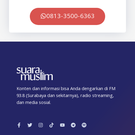
0813-3500-6363
Konten dan informasi bisa Anda dengarkan di FM
93.8 (Surabaya dan sekitarnya), radio streaming,
dan media sosial.
F
T
I
T
Y
T
S
a
w
n
i
o
e
p
c
i
s
k
u
l
o
e
t
t
t
t
e
t