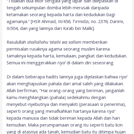
“Tidaklah dua ekor serigala yang lapar dan dilepaskan di
tengah sekumpulan domba lebih merusak daripada
ketamakan seorang kepada harta dan kedudukan bagi
agamanya.” [HSR Ahmad, III/456; Tirmidzi, no. 2376; Darimi,
II/304, dan yang lainnya dari Ka’ab bin Malik].
Rasulullah
s
hallallahu ‘alaihi wa sallam
memberikan
permisalan rusaknya agama seorang muslim karena
tamaknya kepada harta, kemuliaan, pangkat dan kedudukan.
Semua ini menggerakkan
riya
’
di dalam diri seseorang.
Di dalam beberapa hadits lainnya juga dijelaskan bahwa
riya
’
akan menghapuskan pahala dari amal saleh yang dilakukan.
Allah berfirman, “Hai orang-orang yang beriman, janganlah
kamu menghilangkan (pahala) sedekahmu dengan
menyebut-nyebutnya dan menyakiti (perasaan si penerima),
seperti orang yang menafkahkan hartanya karena
riya’
kepada manusia dan tidak beriman kepada Allah dan hari
kemudian. Maka perumpamaan orang itu seperti batu licin
yang di atasnya ada tanah, kemudian batu itu ditimpa hujan