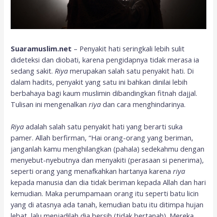
Suaramuslim.net
– Penyakit hati seringkali lebih sulit
dideteksi dan diobati, karena pengidapnya tidak merasa ia
sedang sakit.
Riya
merupakan salah satu penyakit hati. Di
dalam hadits, penyakit yang satu ini bahkan dinilai lebih
berbahaya bagi kaum muslimin dibandingkan fitnah dajjal.
Tulisan ini mengenalkan
riya
dan cara menghindarinya.
Riya
adalah salah satu penyakit hati yang berarti suka
pamer. Allah berfirman, “Hai orang-orang yang beriman,
janganlah kamu menghilangkan (pahala) sedekahmu dengan
menyebut-nyebutnya dan menyakiti (perasaan si penerima),
seperti orang yang menafkahkan hartanya karena
riya
kepada manusia dan dia tidak beriman kepada Allah dan hari
kemudian. Maka perumpamaan orang itu seperti batu licin
yang di atasnya ada tanah, kemudian batu itu ditimpa hujan
lebat, lalu menjadilah dia bersih (tidak bertanah). Mereka