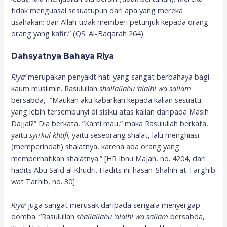
tidak menguasai sesuatupun dari apa yang mereka
usahakan; dan Allah tidak memberi petunjuk kepada orang-
orang yang kafir.” (QS. Al-Baqarah 264)
Dahsyatnya Bahaya Riya
Riya
’
merupakan penyakit hati yang sangat berbahaya bagi
kaum muslimin. Rasulullah
shallallahu ‘alaihi wa sallam
bersabda, “Maukah aku kabarkan kepada kalian sesuatu
yang lebih tersembunyi di sisiku atas kalian daripada Masih
Dajjal?” Dia berkata, ”Kami mau,” maka Rasulullah berkata,
yaitu
syirkul khafi
; yaitu seseorang shalat, lalu menghiasi
(memperindah) shalatnya, karena ada orang yang
memperhatikan shalatnya.” [HR Ibnu Majah, no. 4204, dari
hadits Abu Sa’id al Khudri. Hadits ini hasan-Shahih at Targhib
wat Tarhib, no. 30]
Riya
’
juga sangat merusak daripada serigala menyergap
domba. “Rasulullah
s
hallallahu ‘alaihi wa sal
l
am
bersabda,