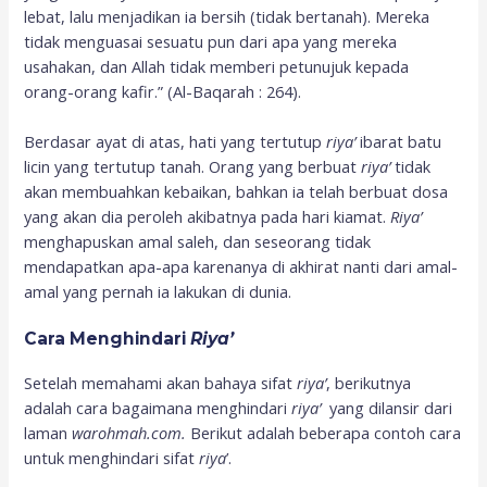
lebat, lalu menjadikan ia bersih (tidak bertanah). Mereka
tidak menguasai sesuatu pun dari apa yang mereka
usahakan, dan Allah tidak memberi petunujuk kepada
orang-orang kafir.” (Al-Baqarah : 264).
Berdasar ayat di atas, hati yang tertutup
riya’
ibarat batu
licin yang tertutup tanah. Orang yang berbuat
riya’
tidak
akan membuahkan kebaikan, bahkan ia telah berbuat dosa
yang akan dia peroleh akibatnya pada hari kiamat.
Riya’
menghapuskan amal saleh, dan seseorang tidak
mendapatkan apa-apa karenanya di akhirat nanti dari amal-
amal yang pernah ia lakukan di dunia.
Cara Menghindari
Riya’
Setelah memahami akan bahaya sifat
riya
’
, berikutnya
adalah cara bagaimana menghindari
riya’
yang dilansir dari
laman
warohmah.com.
Berikut adalah beberapa contoh cara
untuk menghindari sifat
riya
’.