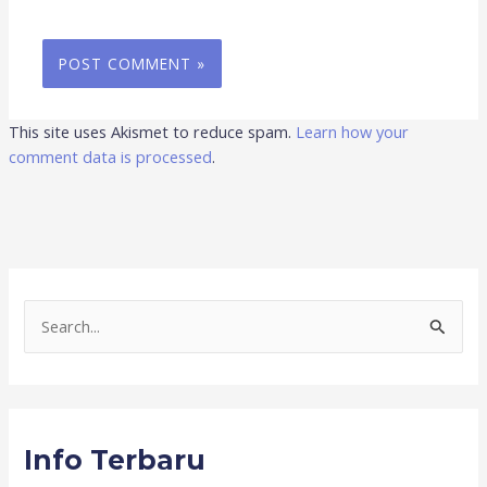
This site uses Akismet to reduce spam.
Learn how your
comment data is processed
.
S
e
a
r
Info Terbaru
c