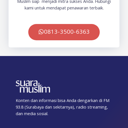
Muslim siap menjadi mitra sukses Anda. Hubungi
kami untuk mendapat penawaran terbaik.
0813-3500-6363
Konten dan informasi bisa Anda dengarkan di FM
93.8 (Surabaya dan sekitarnya), radio streaming,
dan media sosial.
F
T
I
T
Y
T
S