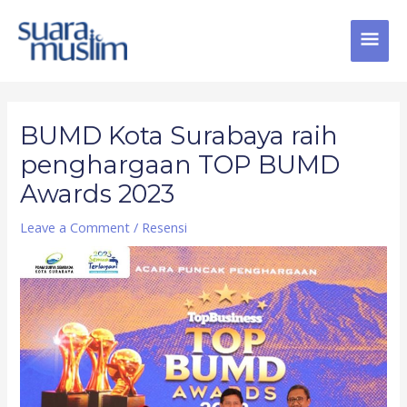
Skip
MAI
to
content
MEN
Post
navigation
BUMD Kota Surabaya raih
penghargaan TOP BUMD
Awards 2023
Leave a Comment
/
Resensi