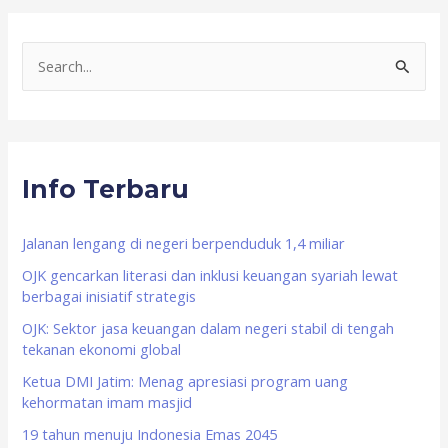
S
e
a
r
Info Terbaru
c
h
f
Jalanan lengang di negeri berpenduduk 1,4 miliar
o
OJK gencarkan literasi dan inklusi keuangan syariah lewat
berbagai inisiatif strategis
r
OJK: Sektor jasa keuangan dalam negeri stabil di tengah
:
tekanan ekonomi global
Ketua DMI Jatim: Menag apresiasi program uang
kehormatan imam masjid
19 tahun menuju Indonesia Emas 2045