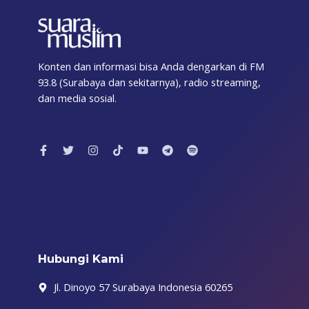
Konten dan informasi bisa Anda dengarkan di FM
93.8 (Surabaya dan sekitarnya), radio streaming,
dan media sosial.
F
T
I
T
Y
T
S
a
w
n
i
o
e
p
c
i
s
k
u
l
o
e
t
t
t
t
e
t
b
t
a
o
u
g
i
o
e
g
k
b
r
f
o
r
r
e
a
y
k
a
m
-
m
f
Hubungi Kami
Jl. Dinoyo 57 Surabaya Indonesia 60265