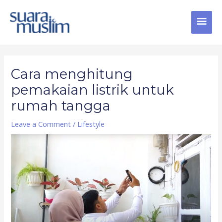
Skip
MAI
to
content
MEN
Post
navigation
Cara menghitung
pemakaian listrik untuk
rumah tangga
Leave a Comment
/
Lifestyle