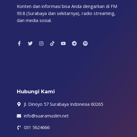
Konten dan informasi bisa Anda dengarkan di FM
93.8 (Surabaya dan sekitarnya), radio streaming,
dan media sosial.
F
T
I
T
Y
T
S
a
w
n
i
o
e
p
c
i
s
k
u
l
o
e
t
t
t
t
e
t
b
t
a
o
u
g
i
o
e
g
k
b
r
f
o
r
r
e
a
y
k
a
m
-
m
f
Hubungi Kami
Jl. Dinoyo 57 Surabaya Indonesia 60265
info@suaramuslim.net
031 5624666