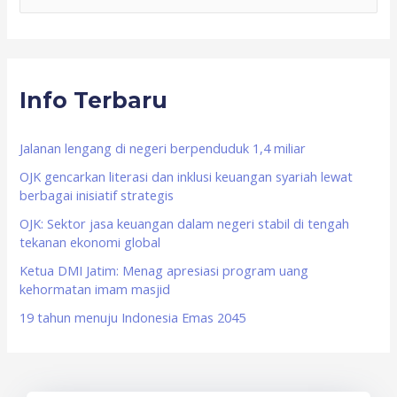
e
a
r
Info Terbaru
c
h
f
Jalanan lengang di negeri berpenduduk 1,4 miliar
o
OJK gencarkan literasi dan inklusi keuangan syariah lewat
berbagai inisiatif strategis
r
OJK: Sektor jasa keuangan dalam negeri stabil di tengah
:
tekanan ekonomi global
Ketua DMI Jatim: Menag apresiasi program uang
kehormatan imam masjid
19 tahun menuju Indonesia Emas 2045