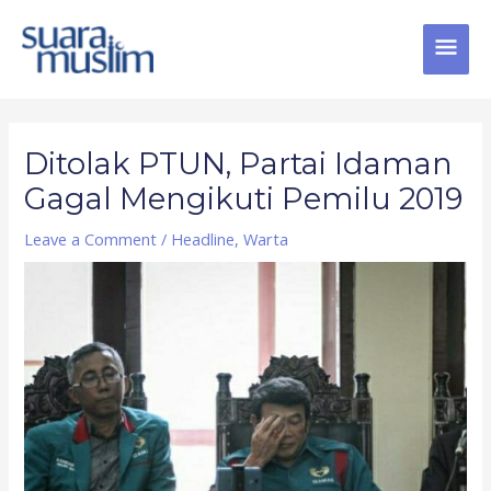
Skip
MAI
to
content
MEN
Post
navigation
Ditolak PTUN, Partai Idaman
Gagal Mengikuti Pemilu 2019
Leave a Comment
/
Headline
,
Warta