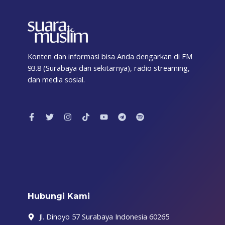
Konten dan informasi bisa Anda dengarkan di FM
93.8 (Surabaya dan sekitarnya), radio streaming,
dan media sosial.
F
T
I
T
Y
T
S
a
w
n
i
o
e
p
c
i
s
k
u
l
o
e
t
t
t
t
e
t
b
t
a
o
u
g
i
o
e
g
k
b
r
f
o
r
r
e
a
y
k
a
m
-
m
f
Hubungi Kami
Jl. Dinoyo 57 Surabaya Indonesia 60265