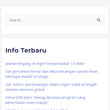
S
e
a
r
Info Terbaru
c
h
f
Jalanan lengang di negeri berpenduduk 1,4 miliar
o
OJK gencarkan literasi dan inklusi keuangan syariah lewat
berbagai inisiatif strategis
r
OJK: Sektor jasa keuangan dalam negeri stabil di tengah
:
tekanan ekonomi global
Ketua DMI Jatim: Menag apresiasi program uang
kehormatan imam masjid