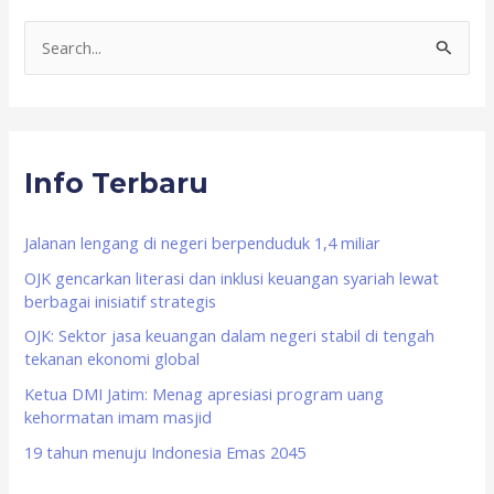
S
e
a
r
Info Terbaru
c
h
f
Jalanan lengang di negeri berpenduduk 1,4 miliar
o
OJK gencarkan literasi dan inklusi keuangan syariah lewat
berbagai inisiatif strategis
r
OJK: Sektor jasa keuangan dalam negeri stabil di tengah
:
tekanan ekonomi global
Ketua DMI Jatim: Menag apresiasi program uang
kehormatan imam masjid
19 tahun menuju Indonesia Emas 2045