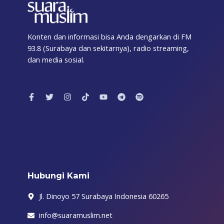
Konten dan informasi bisa Anda dengarkan di FM
93.8 (Surabaya dan sekitarnya), radio streaming,
dan media sosial.
F
T
I
T
Y
T
S
a
w
n
i
o
e
p
c
i
s
k
u
l
o
e
t
t
t
t
e
t
b
t
a
o
u
g
i
o
e
g
k
b
r
f
o
r
r
e
a
y
k
a
m
-
m
f
Hubungi Kami
Jl. Dinoyo 57 Surabaya Indonesia 60265
info@suaramuslim.net