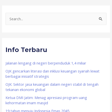
S
e
a
r
Info Terbaru
c
h
f
Jalanan lengang di negeri berpenduduk 1,4 miliar
o
OJK gencarkan literasi dan inklusi keuangan syariah lewat
berbagai inisiatif strategis
r
OJK: Sektor jasa keuangan dalam negeri stabil di tengah
:
tekanan ekonomi global
Ketua DMI Jatim: Menag apresiasi program uang
kehormatan imam masjid
19 tahun menuju Indonesia Emas 2045