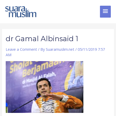
Skip
MAI
to
content
MEN
Post
navigation
dr Gamal Albinsaid 1
Leave a Comment
/ By
Suaramuslim.net
/
05/11/2019 7:57
AM