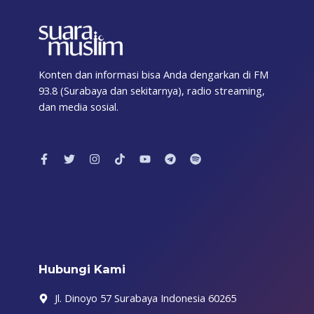
Konten dan informasi bisa Anda dengarkan di FM
93.8 (Surabaya dan sekitarnya), radio streaming,
dan media sosial.
F
T
I
T
Y
T
S
a
w
n
i
o
e
p
c
i
s
k
u
l
o
e
t
t
t
t
e
t
b
t
a
o
u
g
i
o
e
g
k
b
r
f
o
r
r
e
a
y
k
a
m
-
m
f
Hubungi Kami
Jl. Dinoyo 57 Surabaya Indonesia 60265