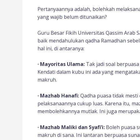
Pertanyaannya adalah, bolehkah melaksana
yang wajib belum ditunaikan?
Guru Besar Fikih Universitas Qassim Arab S
baik mendahulukan qadha Ramadhan sebelu
hal ini, di antaranya:
· Mayoritas Ulama:
Tak jadi soal berpuas
Kendati dalam kubu ini ada yang mengataka
makruh.
· Mazhab Hanafi:
Qadha puasa tidak mesti 
pelaksanaannya cukup luas. Karena itu, ma
membolehkannya mutlak. Ini juga merupaka
· Mazhab Maliki dan Syafi’i:
Boleh puasa su
makruh di sana. Ini lantaran berpuasa su