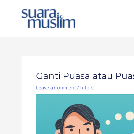
Skip
to
content
Post
navigation
Ganti Puasa atau Pua
Leave a Comment
/
Info-G