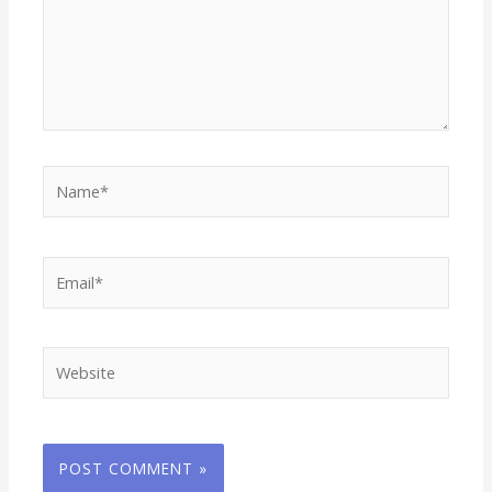
Name*
Email*
Website