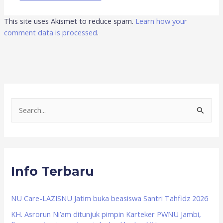
This site uses Akismet to reduce spam.
Learn how your
comment data is processed
.
S
e
a
r
Info Terbaru
c
h
f
NU Care-LAZISNU Jatim buka beasiswa Santri Tahfidz 2026
o
KH. Asrorun Ni’am ditunjuk pimpin Karteker PWNU Jambi,