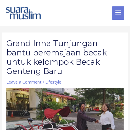
Skip
MAI
to
content
MEN
Post
navigation
Grand Inna Tunjungan
bantu peremajaan becak
untuk kelompok Becak
Genteng Baru
Leave a Comment
/
Lifestyle