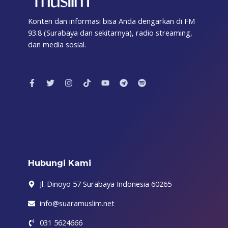
Konten dan informasi bisa Anda dengarkan di FM
93.8 (Surabaya dan sekitarnya), radio streaming,
dan media sosial.
F
T
I
T
Y
T
S
a
w
n
i
o
e
p
c
i
s
k
u
l
o
e
t
t
t
t
e
t
b
t
a
o
u
g
i
o
e
g
k
b
r
f
o
r
r
e
a
y
k
a
m
-
m
f
Hubungi Kami
Jl. Dinoyo 57 Surabaya Indonesia 60265
info@suaramuslim.net
031 5624666