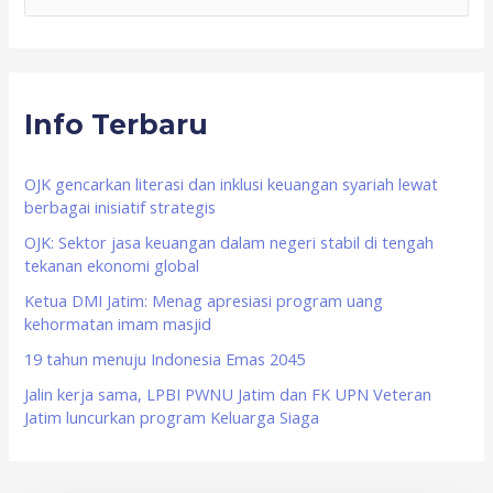
e
a
r
Info Terbaru
c
h
f
OJK gencarkan literasi dan inklusi keuangan syariah lewat
berbagai inisiatif strategis
o
OJK: Sektor jasa keuangan dalam negeri stabil di tengah
r
tekanan ekonomi global
:
Ketua DMI Jatim: Menag apresiasi program uang
kehormatan imam masjid
19 tahun menuju Indonesia Emas 2045
Jalin kerja sama, LPBI PWNU Jatim dan FK UPN Veteran
Jatim luncurkan program Keluarga Siaga