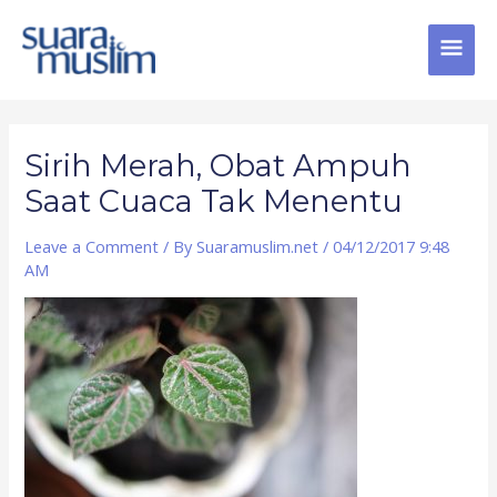
Skip
MAI
to
content
MEN
Post
navigation
Sirih Merah, Obat Ampuh
Saat Cuaca Tak Menentu
Leave a Comment
/ By
Suaramuslim.net
/
04/12/2017 9:48
AM