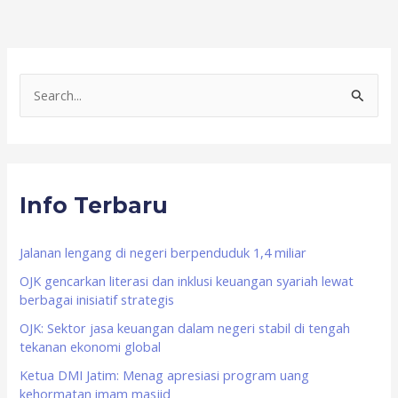
S
e
a
r
Info Terbaru
c
h
f
Jalanan lengang di negeri berpenduduk 1,4 miliar
o
OJK gencarkan literasi dan inklusi keuangan syariah lewat
berbagai inisiatif strategis
r
OJK: Sektor jasa keuangan dalam negeri stabil di tengah
:
tekanan ekonomi global
Ketua DMI Jatim: Menag apresiasi program uang
kehormatan imam masjid