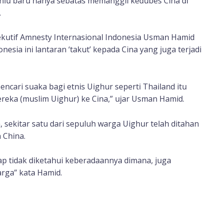
enlu baru hanya sebatas memanggil kedubes Cina di
.
ekutif Amnesty Internasional Indonesia Usman Hamid
ia ini lantaran ‘takut’ kepada Cina yang juga terjadi
ncari suaka bagi etnis Uighur seperti Thailand itu
reka (muslim Uighur) ke Cina,” ujar Usman Hamid.
, sekitar satu dari sepuluh warga Uighur telah ditahan
 China.
ap tidak diketahui keberadaannya dimana, juga
arga” kata Hamid.