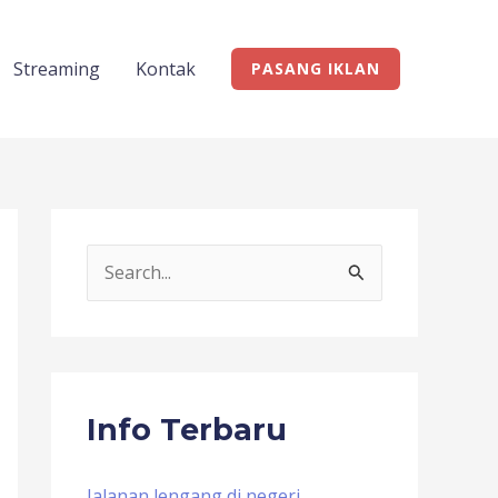
Streaming
Kontak
PASANG IKLAN
S
e
a
r
c
Info Terbaru
h
f
Jalanan lengang di negeri