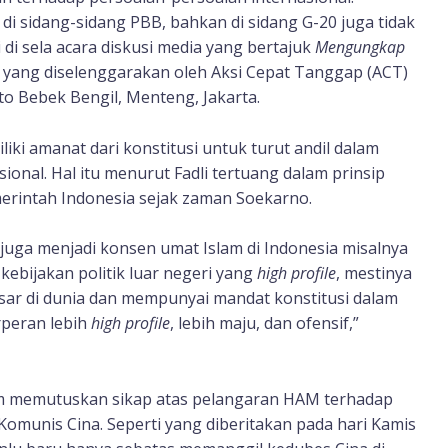
r di sidang-sidang PBB, bahkan di sidang G-20 juga tidak
ui di sela acara diskusi media yang bertajuk
Mengungkap
yang diselenggarakan oleh Aksi Cepat Tanggap (ACT)
sto Bebek Bengil, Menteng, Jakarta.
iki amanat dari konstitusi untuk turut andil dalam
sional. Hal itu menurut Fadli tertuang dalam prinsip
emerintah Indonesia sejak zaman Soekarno.
g juga menjadi konsen umat Islam di Indonesia misalnya
kebijakan politik luar negeri yang
high profile
, mestinya
ar di dunia dan mempunyai mandat konstitusi dalam
erperan lebih
high profile
, lebih maju, dan ofensif,”
um memutuskan sikap atas pelangaran HAM terhadap
omunis Cina. Seperti yang diberitakan pada hari Kamis