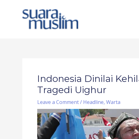
Skip
to
content
Post
navigation
Indonesia Dinilai Keh
Tragedi Uighur
Leave a Comment
/
Headline
,
Warta