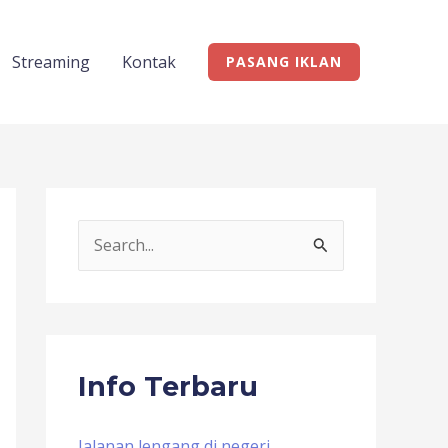
Streaming
Kontak
PASANG IKLAN
S
e
a
r
c
Info Terbaru
h
f
Jalanan lengang di negeri