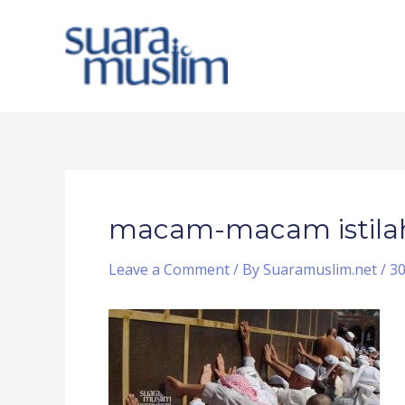
Skip
to
content
Post
navigation
macam-macam istilah
Leave a Comment
/ By
Suaramuslim.net
/
30