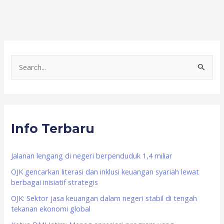
S
e
a
r
Info Terbaru
c
h
f
Jalanan lengang di negeri berpenduduk 1,4 miliar
o
OJK gencarkan literasi dan inklusi keuangan syariah lewat
berbagai inisiatif strategis
r
OJK: Sektor jasa keuangan dalam negeri stabil di tengah
:
tekanan ekonomi global