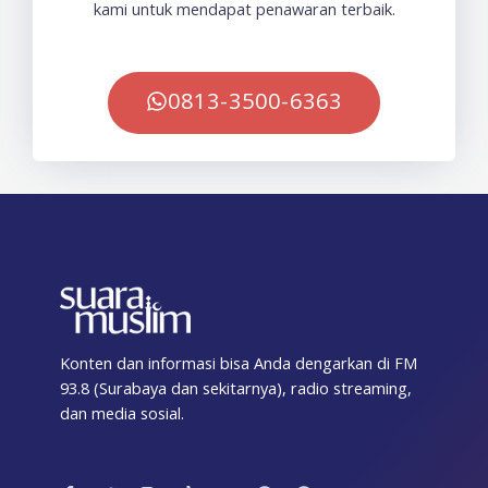
kami untuk mendapat penawaran terbaik.
0813-3500-6363
Konten dan informasi bisa Anda dengarkan di FM
93.8 (Surabaya dan sekitarnya), radio streaming,
dan media sosial.
F
T
I
T
Y
T
S
a
w
n
i
o
e
p