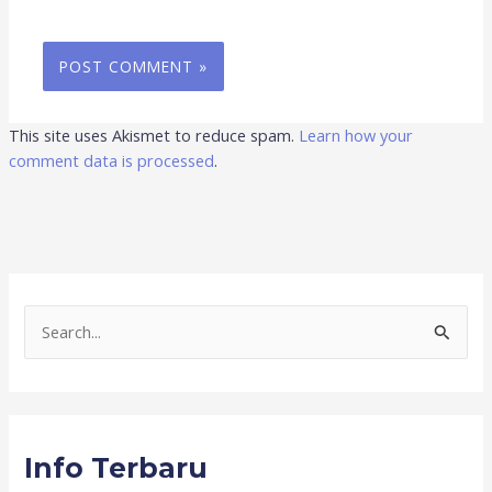
This site uses Akismet to reduce spam.
Learn how your
comment data is processed
.
S
e
a
r
Info Terbaru
c