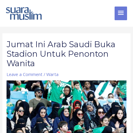
Skip
MAI
to
content
MEN
Post
navigation
Jumat Ini Arab Saudi Buka
Stadion Untuk Penonton
Wanita
Leave a Comment
/
Warta