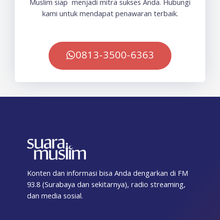
Muslim siap menjadi mitra sukses Anda. Hubungi
kami untuk mendapat penawaran terbaik.
0813-3500-6363
Konten dan informasi bisa Anda dengarkan di FM
93.8 (Surabaya dan sekitarnya), radio streaming,
dan media sosial.
F
T
I
T
Y
T
S