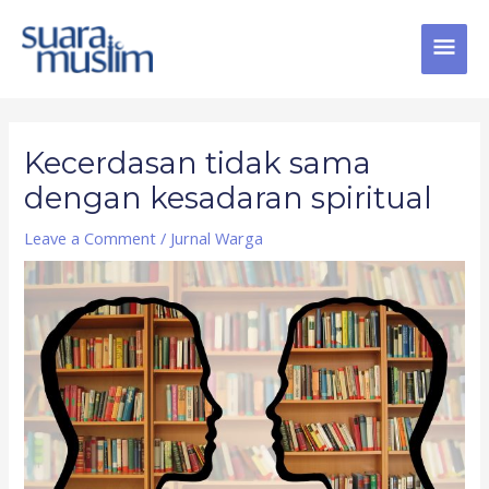
Skip
MAI
to
content
MEN
Post
navigation
Kecerdasan tidak sama
dengan kesadaran spiritual
Leave a Comment
/
Jurnal Warga