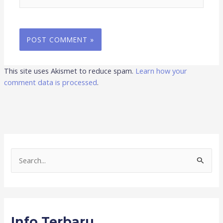
This site uses Akismet to reduce spam.
Learn how your
comment data is processed
.
S
e
a
r
Info Terbaru
c