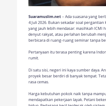
Suaramuslim.net
– Ada suasana yang ber
4 Juli 2026. Bukan sekadar soal pergantian
yang jauh lebih mendasar: masihkah ICMI h
denyut rakyat, atau perlahan berubah menj
berbicara di ruang-ruang seminar tanpa 
Pertanyaan itu terasa penting karena Indo
rumit.
Di satu sisi, negeri ini kaya sumber daya
proyek besar berdiri di banyak tempat. Tetap
rasa cemas.
Harga kebutuhan pokok naik tanpa mampu d
mendapatkan pekerjaan layak. Petani bekerj
hidup. Pedagang kecil terdesak oleh sistem 