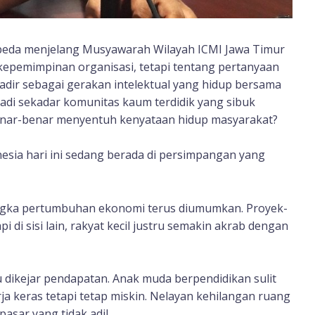
beda menjelang Musyawarah Wilayah ICMI Jawa Timur
 kepemimpinan organisasi, tetapi tentang pertanyaan
adir sebagai gerakan intelektual yang hidup bersama
adi sekadar komunitas kaum terdidik yang sibuk
benar-benar menyentuh kenyataan hidup masyarakat?
nesia hari ini sedang berada di persimpangan yang
. Angka pertumbuhan ekonomi terus diumumkan. Proyek-
i di sisi lain, rakyat kecil justru semakin akrab dengan
ikejar pendapatan. Anak muda berpendidikan sulit
a keras tetapi tetap miskin. Nelayan kehilangan ruang
pasar yang tidak adil.