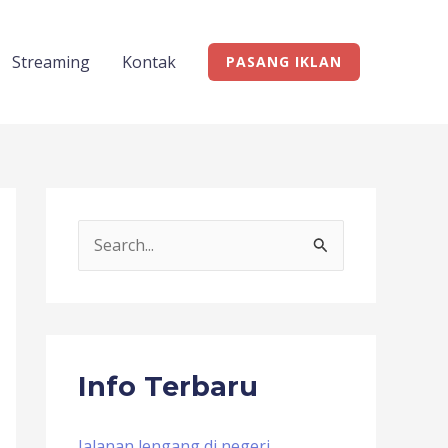
Streaming
Kontak
PASANG IKLAN
S
e
a
r
c
Info Terbaru
h
f
Jalanan lengang di negeri