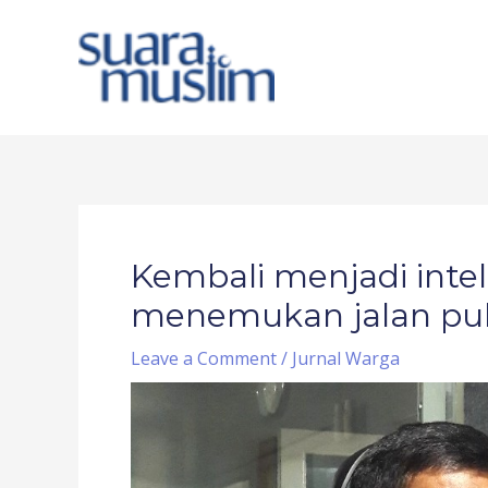
Skip
to
content
Post
navigation
Kembali menjadi intel
menemukan jalan pul
Leave a Comment
/
Jurnal Warga