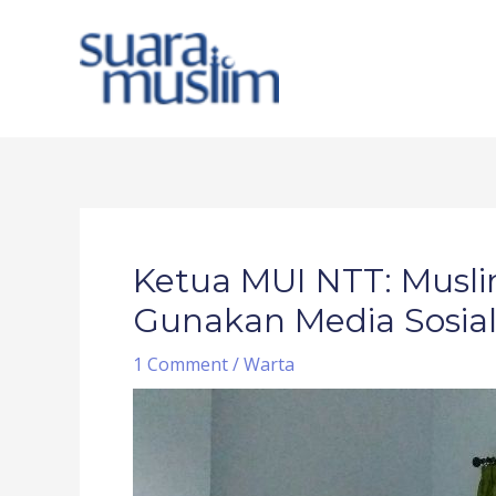
Skip
to
content
Post
navigation
Ketua MUI NTT: Musli
Gunakan Media Sosia
1 Comment
/
Warta