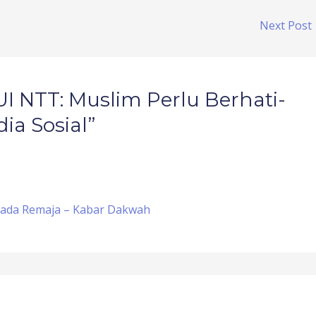
Next Post
I NTT: Muslim Perlu Berhati-
ia Sosial”
pada Remaja – Kabar Dakwah