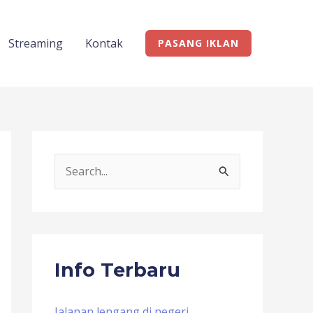
Streaming
Kontak
PASANG IKLAN
S
e
a
r
c
Info Terbaru
h
f
Jalanan lengang di negeri