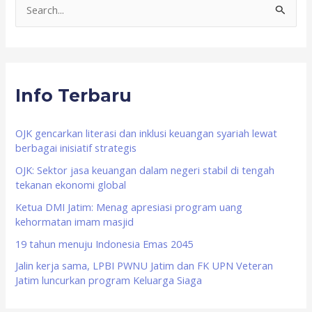
S
e
a
r
Info Terbaru
c
h
f
OJK gencarkan literasi dan inklusi keuangan syariah lewat
berbagai inisiatif strategis
o
OJK: Sektor jasa keuangan dalam negeri stabil di tengah
r
tekanan ekonomi global
:
Ketua DMI Jatim: Menag apresiasi program uang
kehormatan imam masjid
19 tahun menuju Indonesia Emas 2045
Jalin kerja sama, LPBI PWNU Jatim dan FK UPN Veteran
Jatim luncurkan program Keluarga Siaga