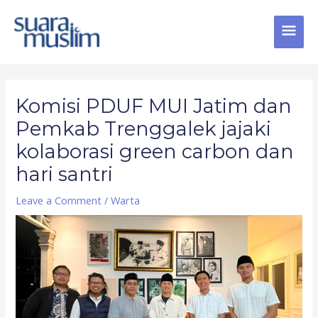
Skip
MAI
to
content
MEN
Post
navigation
Komisi PDUF MUI Jatim dan
Pemkab Trenggalek jajaki
kolaborasi green carbon dan
hari santri
Leave a Comment
/
Warta