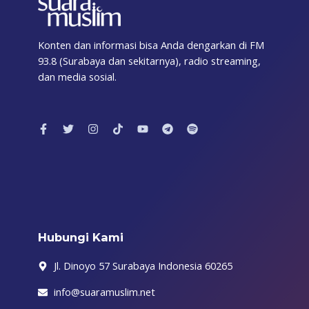
Konten dan informasi bisa Anda dengarkan di FM
93.8 (Surabaya dan sekitarnya), radio streaming,
dan media sosial.
F
T
I
T
Y
T
S
a
w
n
i
o
e
p
c
i
s
k
u
l
o
e
t
t
t
t
e
t
b
t
a
o
u
g
i
o
e
g
k
b
r
f
o
r
r
e
a
y
k
a
m
-
m
f
Hubungi Kami
Jl. Dinoyo 57 Surabaya Indonesia 60265
info@suaramuslim.net