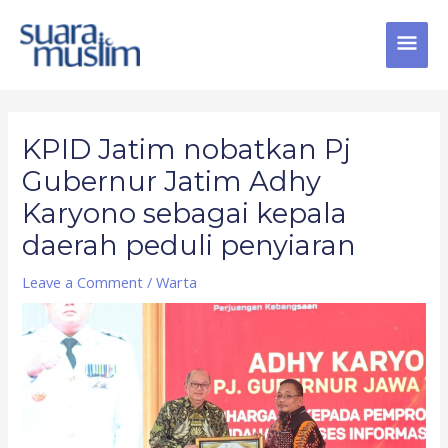
Skip
MAI
to
content
MEN
Post
navigation
KPID Jatim nobatkan Pj
Gubernur Jatim Adhy
Karyono sebagai kepala
daerah peduli penyiaran
Leave a Comment
/
Warta