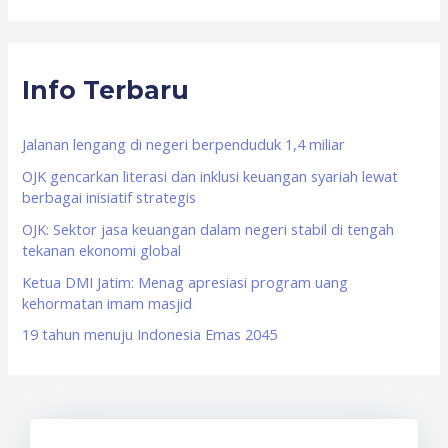
a
r
Info Terbaru
c
h
f
Jalanan lengang di negeri berpenduduk 1,4 miliar
o
OJK gencarkan literasi dan inklusi keuangan syariah lewat
berbagai inisiatif strategis
r
OJK: Sektor jasa keuangan dalam negeri stabil di tengah
:
tekanan ekonomi global
Ketua DMI Jatim: Menag apresiasi program uang
kehormatan imam masjid
19 tahun menuju Indonesia Emas 2045