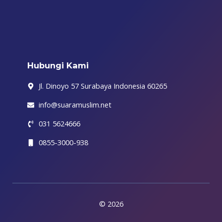
b
t
a
o
u
g
i
o
e
g
k
b
r
f
o
r
r
e
a
y
k
a
m
-
m
f
Hubungi Kami
Jl. Dinoyo 57 Surabaya Indonesia 60265
info@suaramuslim.net
031 5624666
0855-3000-938
© 2026