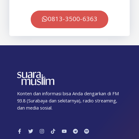
0813-3500-6363
Konten dan informasi bisa Anda dengarkan di FM
93.8 (Surabaya dan sekitarnya), radio streaming,
dan media sosial.
F
T
I
T
Y
T
S
a
w
n
i
o
e
p
c
i
s
k
u
l
o
e
t
t
t
t
e
t