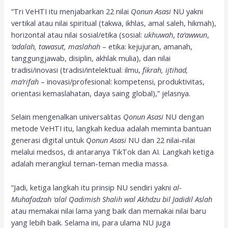
“Tri VeHTI itu menjabarkan 22 nilai
Qonun Asasi
NU yakni
vertikal atau nilai spiritual (takwa, ikhlas, amal saleh, hikmah),
horizontal atau nilai sosial/etika (sosial:
ukhuwah
,
ta’awwun
,
‘adalah, tawasut, maslahah
– etika: kejujuran, amanah,
tanggungjawab, disiplin, akhlak mulia), dan nilai
tradisi/inovasi (tradisi/intelektual: ilmu,
fikrah, ijtihad,
ma’rifah
– inovasi/profesional: kompetensi, produktivitas,
orientasi kemaslahatan, daya saing global),” jelasnya.
Selain mengenalkan universalitas
Qonun Asasi
NU dengan
metode VeHTI itu, langkah kedua adalah meminta bantuan
generasi digital untuk
Qonun Asasi
NU dan 22 nilai-nilai
melalui medsos, di antaranya TikTok dan AI. Langkah ketiga
adalah merangkul teman-teman media massa.
“Jadi, ketiga langkah itu prinsip NU sendiri yakni
al-
Muhafadzah ‘alal Qadimish Shalih wal Akhdzu bil Jadidil Aslah
atau memakai nilai lama yang baik dan memakai nilai baru
yang lebih baik. Selama ini, para ulama NU juga