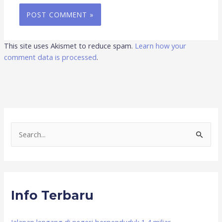
This site uses Akismet to reduce spam.
Learn how your
comment data is processed
.
S
e
a
r
Info Terbaru
c
h