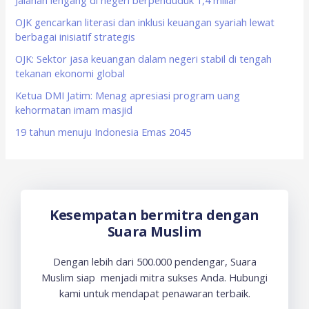
f
Jalanan lengang di negeri berpenduduk 1,4 miliar
o
OJK gencarkan literasi dan inklusi keuangan syariah lewat
berbagai inisiatif strategis
r
OJK: Sektor jasa keuangan dalam negeri stabil di tengah
:
tekanan ekonomi global
Ketua DMI Jatim: Menag apresiasi program uang
kehormatan imam masjid
19 tahun menuju Indonesia Emas 2045
Kesempatan bermitra dengan
Suara Muslim
Dengan lebih dari 500.000 pendengar, Suara
Muslim siap menjadi mitra sukses Anda. Hubungi
kami untuk mendapat penawaran terbaik.