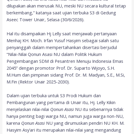
dilupakan akan merusak NU, meski NU secara kultural tetap
berkembang,” katanya saat ujian terbuka S3 di Gedung
Aseec Tower Unair, Selasa (30/6/2026).
Hal itu disampaikan Hj Lelly saat menjawab pertanyaan
Menhaj KH. Moch. Irfan Yusuf Hasyim sebagai salah satu
penyanggah dalam mempertahankan disertasi berjudul
“Nilai-Nilai Qonun Asasi NU dalam Politik Hukum
Pengembangan SDM di Pesantren Menuju Indonesia Emas
2045” dengan promotor Prof. Dr. Suparto Wijoyo, S.H.
M.Hum dan pimpinan sidang Prof. Dr. M. Madyan, S.E., M.Si,
M.Fin (Rektor Unair 2025-2030).
Dalam ujian terbuka untuk S3 Prodi Hukum dan
Pembangunan yang pertama di Unair itu, Hj. Lelly Kikin
menjelaskan nilai-nilai
Qonun Asasi
NU itu sebenarnya tidak
hanya penting bagi warga NU, namun juga warga non-NU,
karena
Qonun Asasi
NU yang dirumuskan pendiri NU KH. M.
Hasyim Asy’ari itu merupakan nilai-nilai yang mengandung