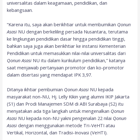
universalitas dalam keagamaan, pendidikan, dan
kebangsaan.
“Karena itu, saya akan berikhtiar untuk membumikan
Qonun
Asasi
NU dengan berkeliling persada Nusantara, terutama
ke lingkungan pendidikan dasar hingga pendidikan tinggi,
bahkan saya juga akan berikhtiar ke instansi Kementerian
Pendidikan untuk memasukkan nilai-nilai universalitas dari
Qonun Asasi
NU itu dalam kurikulum pendidikan,” katanya
saat menjawab pertanyaan promotor dan ko-promotor
dalam disertasi yang mendapat IPK 3,97.
Ditanya ikhtiar pembumian
Qonun Asasi
NU kepada
masyarakat non-NU, Hj. Lelly Kikin yang alumni IKIP Jakarta
(S1) dan Prodi Manajemen SDM di ABI Surabaya (S2) itu
menyatakan ada tiga langkah untuk mengenalkan
Qonun
Asasi
NU kepada non-NU yakni pengenalan 22 nilai
Qonun
Asasi
dengan menggunakan metode Tri-VeHTI atau
Vertikal, Horizontal, dan Tradisi-Inovasi (VeHTI).