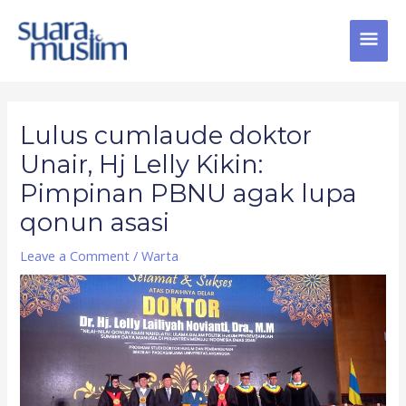
Skip
MAI
to
content
MEN
Post
navigation
Lulus cumlaude doktor
Unair, Hj Lelly Kikin:
Pimpinan PBNU agak lupa
qonun asasi
Leave a Comment
/
Warta