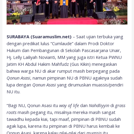
SURABAYA (Suaramuslim.net)
– Saat ujian terbuka yang
dengan predikat lulus “Cumlaude” dalam Prodi Doktor
Hukum dan Pembangunan di Sekolah Pascasarjana Unair,
Hj. Lelly Lailiyah Novianti, MM yang juga istri Ketua PWNU
Jatim KH Abdul Hakim Mahfudz (Gus Kikin) menegaskan
bahwa warga NU di akar rumput masih berpegang pada
Qonun Asasi
, namun pimpinan NU di PBNU agaknya sudah
lupa dengan
Qonun Asasi
yang dirumuskan muassis/pendiri
NU itu.
“Bagi NU, Qonun Asasi itu
way of life
dan
Nahdliyyin
di
grass
roots
masih pegang itu, misalnya mereka masih sangat
tawadhu kepada kiai, tapi maaf, pimpinan di PBNU sudah
agak lupa, karena itu pimpinan di PBNU harus kembali ke
Qonun Asasi, karena kalau nilai-nilai dari
muassis
itu