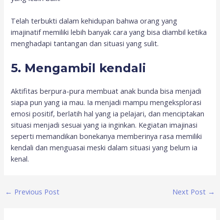
Telah terbukti dalam kehidupan bahwa orang yang
imajinatif memiliki lebih banyak cara yang bisa diambil ketika
menghadapi tantangan dan situasi yang sulit.
5.
Mengambil kendali
Aktifitas berpura-pura membuat anak bunda bisa menjadi
siapa pun yang ia mau. Ia menjadi mampu mengeksplorasi
emosi positif, berlatih hal yang ia pelajari, dan menciptakan
situasi menjadi sesuai yang ia inginkan. Kegiatan imajinasi
seperti memandikan bonekanya memberinya rasa memiliki
kendali dan menguasai meski dalam situasi yang belum ia
kenal.
←
Previous Post
Next Post
→