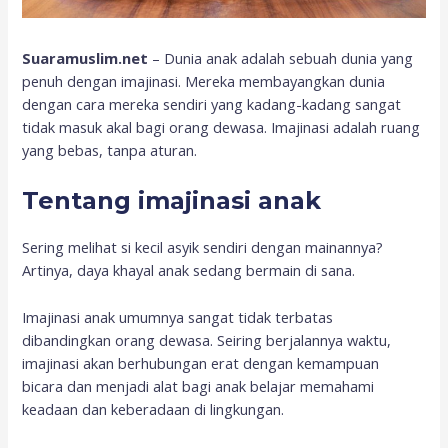
Suaramuslim.net
– Dunia anak adalah sebuah dunia yang
penuh dengan imajinasi. Mereka membayangkan dunia
dengan cara mereka sendiri yang kadang-kadang sangat
tidak masuk akal bagi orang dewasa. Imajinasi adalah ruang
yang bebas, tanpa aturan.
Tentang imajinasi anak
Sering melihat si kecil asyik sendiri dengan mainannya?
Artinya, daya khayal anak sedang bermain di sana.
Imajinasi anak umumnya sangat tidak terbatas
dibandingkan orang dewasa. Seiring berjalannya waktu,
imajinasi akan berhubungan erat dengan kemampuan
bicara dan menjadi alat bagi anak belajar memahami
keadaan dan keberadaan di lingkungan.