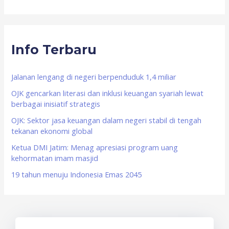
e
a
r
Info Terbaru
c
h
f
Jalanan lengang di negeri berpenduduk 1,4 miliar
o
OJK gencarkan literasi dan inklusi keuangan syariah lewat
berbagai inisiatif strategis
r
OJK: Sektor jasa keuangan dalam negeri stabil di tengah
:
tekanan ekonomi global
Ketua DMI Jatim: Menag apresiasi program uang
kehormatan imam masjid
19 tahun menuju Indonesia Emas 2045