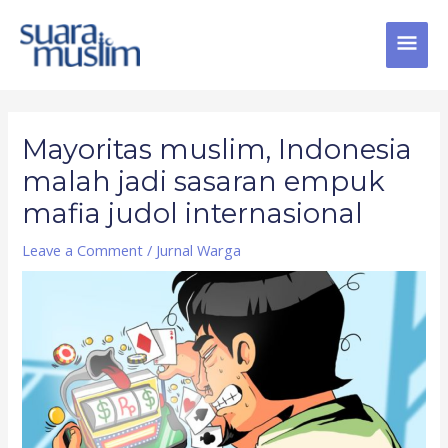
Skip
MAI
to
content
MEN
Post
navigation
Mayoritas muslim, Indonesia
malah jadi sasaran empuk
mafia judol internasional
Leave a Comment
/
Jurnal Warga