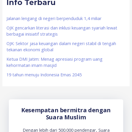
Info Terbaru
c
h
f
Jalanan lengang di negeri berpenduduk 1,4 miliar
o
OJK gencarkan literasi dan inklusi keuangan syariah lewat
berbagai inisiatif strategis
r
OJK: Sektor jasa keuangan dalam negeri stabil di tengah
:
tekanan ekonomi global
Ketua DMI Jatim: Menag apresiasi program uang
kehormatan imam masjid
19 tahun menuju Indonesia Emas 2045
Kesempatan bermitra dengan
Suara Muslim
Dengan lebih dari 500.000 pendengar, Suara