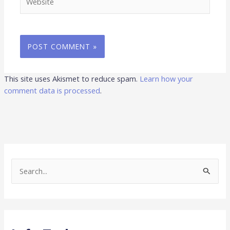
This site uses Akismet to reduce spam.
Learn how your
comment data is processed
.
S
e
a
r