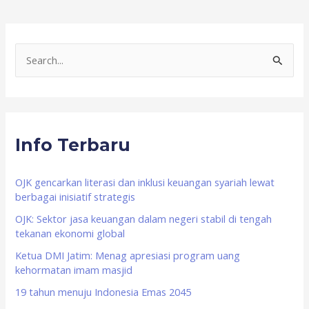
S
e
a
r
Info Terbaru
c
h
f
OJK gencarkan literasi dan inklusi keuangan syariah lewat
berbagai inisiatif strategis
o
OJK: Sektor jasa keuangan dalam negeri stabil di tengah
r
tekanan ekonomi global
:
Ketua DMI Jatim: Menag apresiasi program uang
kehormatan imam masjid
19 tahun menuju Indonesia Emas 2045