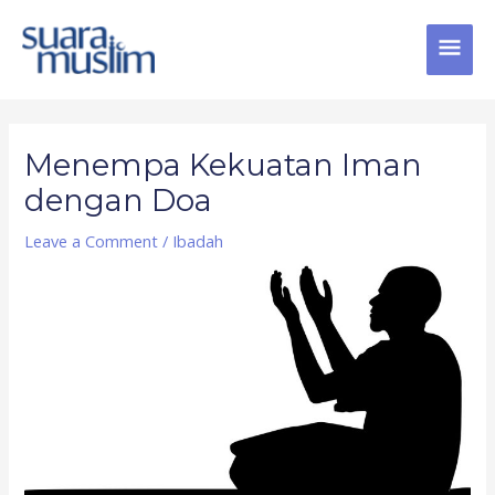
Skip
MAI
to
content
MEN
Post
navigation
Menempa Kekuatan Iman
dengan Doa
Leave a Comment
/
Ibadah