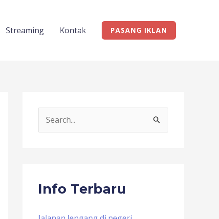
Streaming
Kontak
PASANG IKLAN
S
e
a
r
c
Info Terbaru
h
f
Jalanan lengang di negeri