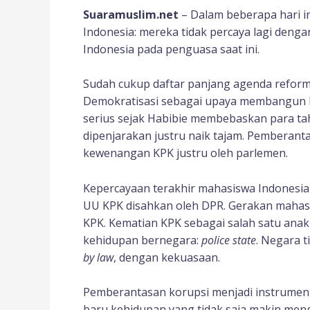
Suaramuslim.net
– Dalam beberapa hari i
Indonesia: mereka tidak percaya lagi denga
Indonesia pada penguasa saat ini.
Sudah cukup daftar panjang agenda reformas
Demokratisasi sebagai upaya membangun 
serius sejak Habibie membebaskan para ta
dipenjarakan justru naik tajam. Pemberan
kewenangan KPK justru oleh parlemen.
Kepercayaan terakhir mahasiswa Indonesia y
UU KPK disahkan oleh DPR. Gerakan mahas
KPK. Kematian KPK sebagai salah satu ana
kehidupan bernegara:
police state
. Negara t
by law
, dengan kekuasaan.
Pemberantasan korupsi menjadi instrume
baru kehidupan yang tidak saja makin meng