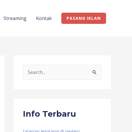
Streaming
Kontak
PASANG IKLAN
S
e
a
r
c
Info Terbaru
h
f
Jalanan lengang di negeri