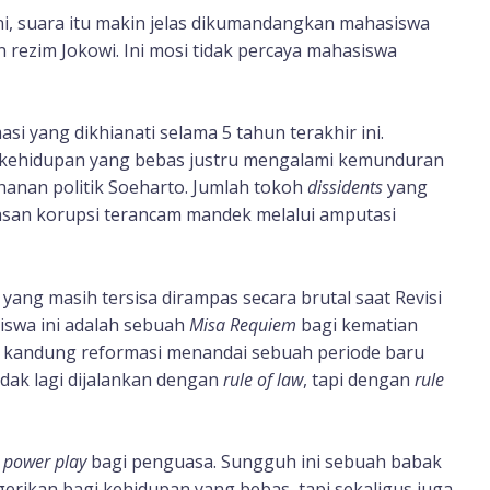
ni, suara itu makin jelas dikumandangkan mahasiswa
n rezim Jokowi. Ini mosi tidak percaya mahasiswa
i yang dikhianati selama 5 tahun terakhir ini.
kehidupan yang bebas justru mengalami kemunduran
hanan politik Soeharto. Jumlah tokoh
dissidents
yang
tasan korupsi terancam mandek melalui amputasi
ang masih tersisa dirampas secara brutal saat Revisi
iswa ini adalah sebuah
Misa Requiem
bagi kematian
k kandung reformasi menandai sebuah periode baru
idak lagi dijalankan dengan
rule of law
, tapi dengan
rule
n
power play
bagi penguasa. Sungguh ini sebuah babak
erikan bagi kehidupan yang bebas, tapi sekaligus juga