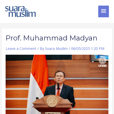
Skip
MAI
to
content
MEN
Post
navigation
Prof. Muhammad Madyan
Leave a Comment
/ By
Suara Muslim
/
06/05/2025 1:20 PM