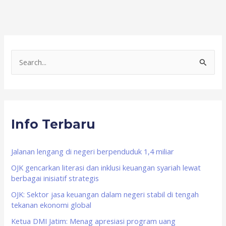
S
e
a
r
Info Terbaru
c
h
f
Jalanan lengang di negeri berpenduduk 1,4 miliar
o
OJK gencarkan literasi dan inklusi keuangan syariah lewat
berbagai inisiatif strategis
r
OJK: Sektor jasa keuangan dalam negeri stabil di tengah
:
tekanan ekonomi global
Ketua DMI Jatim: Menag apresiasi program uang