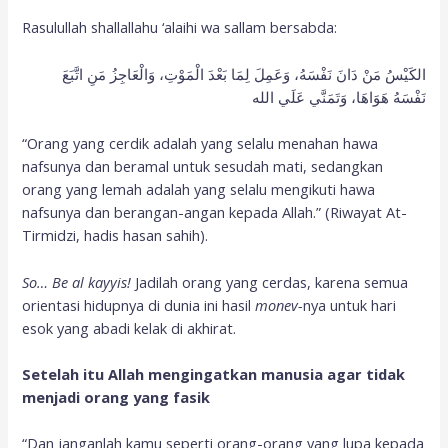
Rasulullah shallallahu ‘alaihi wa sallam bersabda:
الكَيْسُ مَنْ دَانَ نَفْسَهُ، وَعَمِلَ لِمَا بَعْدَ الْمَوْتِ، وَالْعَاجِزُ مَنِ اتَّبَعَ
نَفْسَهُ هَوَاهَا، وَتَمَنَّي عَلَي الله
“Orang yang cerdik adalah yang selalu menahan hawa
nafsunya dan beramal untuk sesudah mati, sedangkan
orang yang lemah adalah yang selalu mengikuti hawa
nafsunya dan berangan-angan kepada Allah.” (Riwayat At-
Tirmidzi, hadis hasan sahih).
So… Be al kayyis!
Jadilah orang yang cerdas, karena semua
orientasi hidupnya di dunia ini hasil
monev-
nya untuk hari
esok yang abadi kelak di akhirat.
Setelah itu Allah mengingatkan manusia agar tidak
menjadi orang yang fasik
“Dan janganlah kamu seperti orang-orang yang lupa kepada