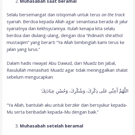
Muhasabah saat beramal
Selalu bersemangat dan istiqomah untuk terus
on the track
syariah. Berdoa kepada Allah agar senantiasa berada di jalur
syariatnya dan kekhsyu’annya. Itulah kenapa kita selalu
berdoa dan diulang-ulang, dengan doa “ihdinash shirathol
mustaqiim” yang berarti “Ya Allah bimbinglah kami terus ke
jalan yang lurus.”
Dalam hadis riwayat Abu Dawud, dari Muadz bin Jabal,
Rasulullah menasihati Muadz agar tidak meninggalkan shalat
sebelum mengucapkan:
‘اللَّهُمَّ أَعِنِّي عَلَى ذِكْرِكَ، وَشُكْرِكَ، وَحُسْنِ عِبَادَتِكَ
“Ya Allah, bantulah aku untuk berzikir dan bersyukur kepada-
Mu serta beribadah kepada-Mu dengan baik.”
Muhasabah setelah beramal