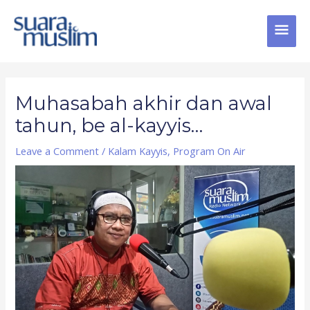
Skip
MAI
to
content
MEN
Post
navigation
Muhasabah akhir dan awal
tahun, be al-kayyis…
Leave a Comment
/
Kalam Kayyis
,
Program On Air