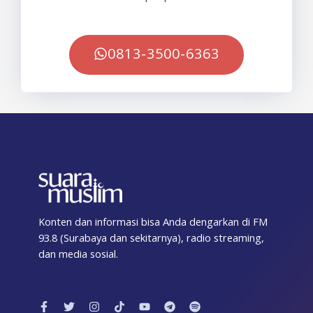
0813-3500-6363
Konten dan informasi bisa Anda dengarkan di FM
93.8 (Surabaya dan sekitarnya), radio streaming,
dan media sosial.
F
T
I
T
Y
T
S
a
w
n
i
o
e
p
c
i
s
k
u
l
o