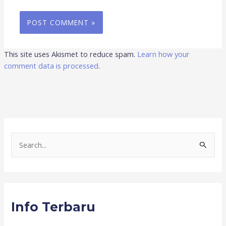
This site uses Akismet to reduce spam.
Learn how your
comment data is processed
.
S
e
a
r
Info Terbaru
c
h