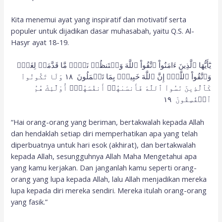
Kita menemui ayat yang inspiratif dan motivatif serta
populer untuk dijadikan dasar muhasabah, yaitu Q.S. Al-
Hasyr ayat 18-19.
يَٰٓأَيُّهَا ٱلَّذِينَ ءَامَنُواْ ٱتَّقُواْ ٱللَّهَ وَلۡتَنظُرۡ نَفۡسٞ مَّا قَدَّمَتۡ لِغَدٖۖ
وَٱتَّقُواْ ٱللَّهَۚ إِنَّ ٱللَّهَ خَبِيرُۢ بِمَا تَعۡمَلُونَ ١٨ وَلَا تَكُونُواْ
كَٱلَّذِينَ نَسُواْ ٱللَّهَ فَأَنسَىٰهُمۡ أَنفُسَهُمۡۚ أُوْلَٰٓئِكَ هُمُ
ٱلۡفَٰسِقُونَ ١٩
“Hai orang-orang yang beriman, bertakwalah kepada Allah
dan hendaklah setiap diri memperhatikan apa yang telah
diperbuatnya untuk hari esok (akhirat), dan bertakwalah
kepada Allah, sesungguhnya Allah Maha Mengetahui apa
yang kamu kerjakan. Dan janganlah kamu seperti orang-
orang yang lupa kepada Allah, lalu Allah menjadikan mereka
lupa kepada diri mereka sendiri. Mereka itulah orang-orang
yang fasik.”