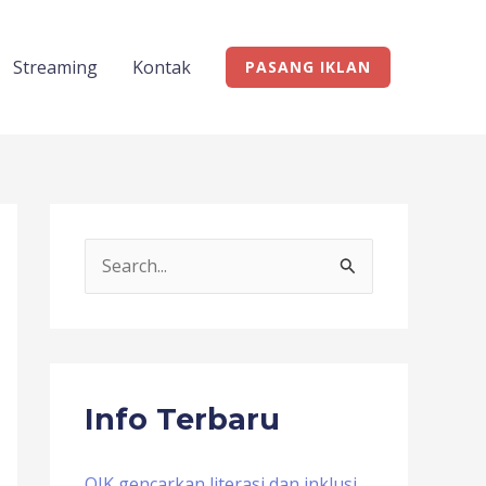
Streaming
Kontak
PASANG IKLAN
S
e
a
r
c
Info Terbaru
h
f
OJK gencarkan literasi dan inklusi