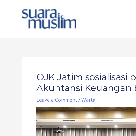
Skip
to
content
Post
navigation
OJK Jatim sosialisasi
Akuntansi Keuangan E
Leave a Comment
/
Warta