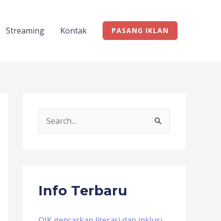
Streaming
Kontak
PASANG IKLAN
S
e
a
r
c
Info Terbaru
h
f
OJK gencarkan literasi dan inklusi