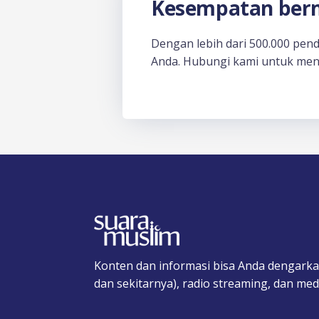
Kesempatan berm
Dengan lebih dari 500.000 pen
Anda. Hubungi kami untuk men
Konten dan informasi bisa Anda dengarka
dan sekitarnya), radio streaming, dan medi
F
T
I
T
Y
T
S