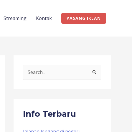
Streaming
Kontak
PASANG IKLAN
S
e
a
r
c
Info Terbaru
h
f
Jalanan lengang di negeri