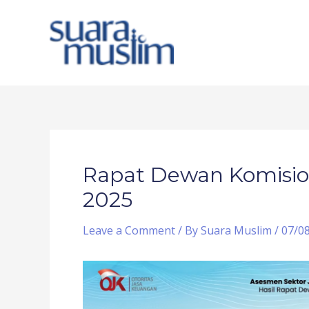
Skip
to
content
Post
navigation
Rapat Dewan Komision
2025
Leave a Comment
/ By
Suara Muslim
/
07/0