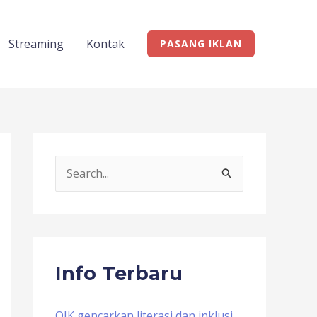
Streaming
Kontak
PASANG IKLAN
S
e
a
r
c
Info Terbaru
h
f
OJK gencarkan literasi dan inklusi