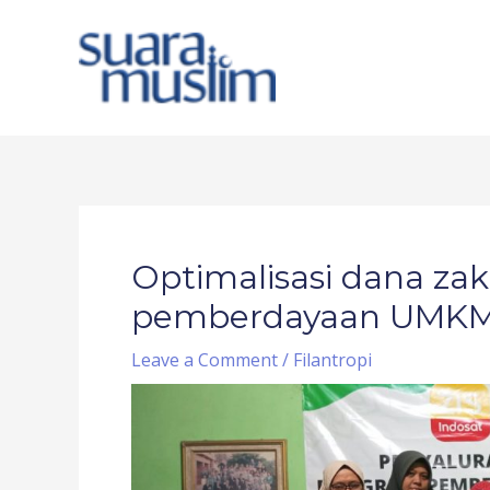
Skip
to
content
Post
navigation
Optimalisasi dana za
pemberdayaan UMK
Leave a Comment
/
Filantropi