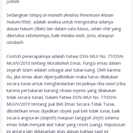
ju’alah
.
Sedangkan
tahqiq
al-manath
(Analisa Penentuan Alasan
Hukum/’Illat)
adalah analisa untuk mengetahui adanya
alasan hukum (‘illah) lain dalam satu kasus, selain
illat
yang
diketahui sebelumnya, baik melalui
nash
,
ijma
, ataupun
istinbath
.
Contoh penerapannya adalah Fatwa DSN-MUI No. 77/DSN-
MUI/V/2010
tentang Murabahah Emas.
Fungsi emas dalam
sejarah Islam adalah sebagai alat tukar/uang. Oleh karena
itu, jika emas akan diperjualbelikan maka harus dilakukan
secara tunai untuk menghindarkan terjadinya riba
nasa’
(riba
karena pertukaran barang ribawi sejenis yang dilakukan
tidak secara tunai). Dalam Fatwa DSN-MUI No. 77/DSN-
MUI/V/2010 tentang Jual Beli Emas Secara Tidak Tunai,
dibolehkan emas dijadikan obyek jual beli tidak tunai, baik
secara angsuran (
taqsith
) maupun tangguh (
ta’jil
) selama
emas tidak menjadi alat tukar yang resmi (uang). Keputusan
ini antara lain didasarkan atas alasan bahwa saat ini