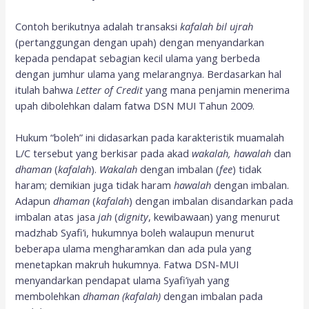
Contoh berikutnya adalah transaksi
kafalah bil ujrah
(pertanggungan dengan upah) dengan menyandarkan
kepada pendapat sebagian kecil ulama yang berbeda
dengan jumhur ulama yang melarangnya. Berdasarkan hal
itulah bahwa
Letter of Credit
yang mana penjamin menerima
upah dibolehkan dalam fatwa DSN MUI Tahun 2009.
Hukum “boleh” ini didasarkan pada karakteristik muamalah
L/C tersebut yang berkisar pada akad
wakalah, hawalah
dan
dhaman
(
kafalah
).
Wakalah
dengan imbalan (
fee
) tidak
haram; demikian juga tidak haram
hawalah
dengan imbalan.
Adapun
dhaman
(
kafalah
) dengan imbalan disandarkan pada
imbalan atas jasa
jah
(
dignity
, kewibawaan) yang menurut
madzhab Syafi’i, hukumnya boleh walaupun menurut
beberapa ulama mengharamkan dan ada pula yang
menetapkan makruh hukumnya. Fatwa DSN-MUI
menyandarkan pendapat ulama Syafi’iyah yang
membolehkan
dhaman (kafalah)
dengan imbalan pada