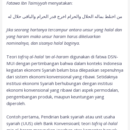
Fatawa Ibn Taimiyyah
menyatakan:
من اختلط بماله الحلال والحرام اخرج قدر الحرام والباقى حلال له
Jika seorang hartanya tercampur antara unsur yang halal dan
yang haram maka unsur haram harus dikeluarkan
nominalnya, dan sisanya halal baginya.
Teori
tafriq al-halal ‘an al-haram
digunakan di fatwa DSN-
MUI dengan pertimbangan bahwa dalam konteks Indonesia
kegiatan ekonomi Syariah belum bisa dilepaskan sepenuhnya
dari sistem ekonomi konvensional yang ribawi. Setidaknya
institusi ekonomi Syariah berhubungan dengan institusi
ekonomi konvensional yang ribawi dari aspek permodalan,
pengembangan produk, maupun keuntungan yang
diperoleh.
Contoh pertama, Pendirian bank syariah atau unit usaha
syariah (UUS) oleh Bank Konvensioanl; teori
tafriq al-halal
min al-haram
merupakan jawaban atas komentar banyak