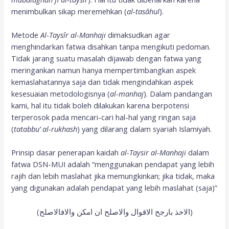
menimbulkan sikap meremehkan (
al-tasâhul
).
Metode
Al-Taysîr al-Manhaji
dimaksudkan agar
menghindarkan fatwa disahkan tanpa mengikuti pedoman.
Tidak jarang suatu masalah dijawab dengan fatwa yang
meringankan namun hanya mempertimbangkan aspek
kemaslahatannya saja dan tidak mengindahkan aspek
kesesuaian metodologisnya (
al-manhaj
). Dalam pandangan
kami, hal itu tidak boleh dilakukan karena berpotensi
terperosok pada mencari-cari hal-hal yang ringan saja
(
tatabbu’ al-rukhash
) yang dilarang dalam syariah Islamiyah.
Prinsip dasar penerapan kaidah
al-Taysir al-Manhaji
dalam
fatwa DSN-MUI adalah “menggunakan pendapat yang lebih
rajih dan lebih maslahat jika memungkinkan; jika tidak, maka
yang digunakan adalah pendapat yang lebih maslahat (saja)”
(الاخذ بارجح الاقوال والاصلح ان امكن والافالاصلح)