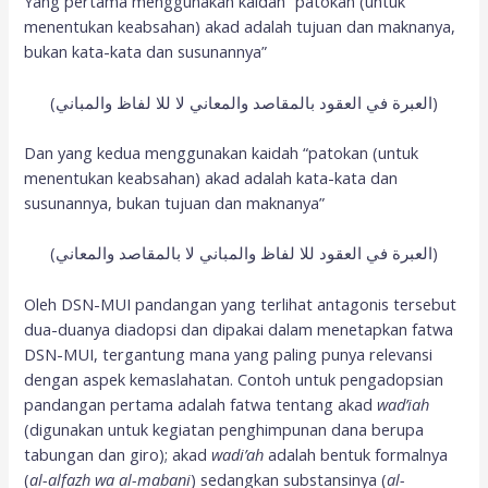
Yang pertama menggunakan kaidah “patokan (untuk
menentukan keabsahan) akad adalah tujuan dan maknanya,
bukan kata-kata dan susunannya”
(العبرة في العقود بالمقاصد والمعاني لا للا لفاظ والمباني)
Dan yang kedua menggunakan kaidah “patokan (untuk
menentukan keabsahan) akad adalah kata-kata dan
susunannya, bukan tujuan dan maknanya”
(العبرة في العقود للا لفاظ والمباني لا بالمقاصد والمعاني)
Oleh DSN-MUI pandangan yang terlihat antagonis tersebut
dua-duanya diadopsi dan dipakai dalam menetapkan fatwa
DSN-MUI, tergantung mana yang paling punya relevansi
dengan aspek kemaslahatan. Contoh untuk pengadopsian
pandangan pertama adalah fatwa tentang akad
wad’iah
(digunakan untuk kegiatan penghimpunan dana berupa
tabungan dan giro); akad
wadi’ah
adalah bentuk formalnya
(
al-alfazh wa al-mabani
) sedangkan substansinya (
al-