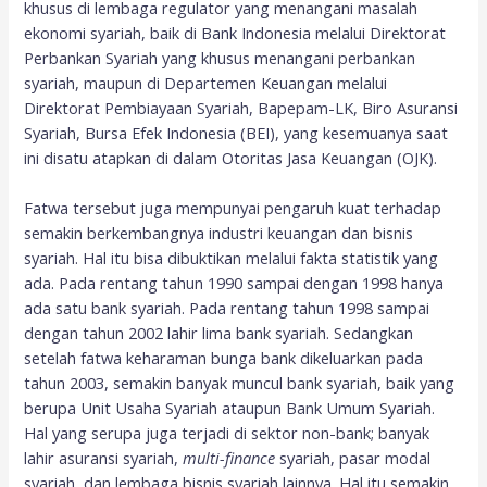
khusus di lembaga regulator yang menangani masalah
ekonomi syariah, baik di Bank Indonesia melalui Direktorat
Perbankan Syariah yang khusus menangani perbankan
syariah, maupun di Departemen Keuangan melalui
Direktorat Pembiayaan Syariah, Bapepam-LK, Biro Asuransi
Syariah, Bursa Efek Indonesia (BEI), yang kesemuanya saat
ini disatu atapkan di dalam Otoritas Jasa Keuangan (OJK).
Fatwa tersebut juga mempunyai pengaruh kuat terhadap
semakin berkembangnya industri keuangan dan bisnis
syariah. Hal itu bisa dibuktikan melalui fakta statistik yang
ada. Pada rentang tahun 1990 sampai dengan 1998 hanya
ada satu bank syariah. Pada rentang tahun 1998 sampai
dengan tahun 2002 lahir lima bank syariah. Sedangkan
setelah fatwa keharaman bunga bank dikeluarkan pada
tahun 2003, semakin banyak muncul bank syariah, baik yang
berupa Unit Usaha Syariah ataupun Bank Umum Syariah.
Hal yang serupa juga terjadi di sektor non-bank; banyak
lahir asuransi syariah,
multi-
f
inance
syariah, pasar modal
syariah, dan lembaga bisnis syariah lainnya. Hal itu semakin