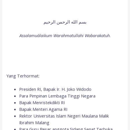
بسم الله الرحمن الرحيم
Assalamuálaikum Warahmatullahi Wabarakatuh
.
Yang Terhormat:
Presiden RI, Bapak Ir. H. Joko Widodo
Para Pimpinan Lembaga Tinggi Negara
Bapak Menristekdikti RI
Bapak Menteri Agama RI
Rektor Universitas Islam Negeri Maulana Malik
Ibrahim Malang
Para Guru Besar anggota Sidang Senat Terbuka