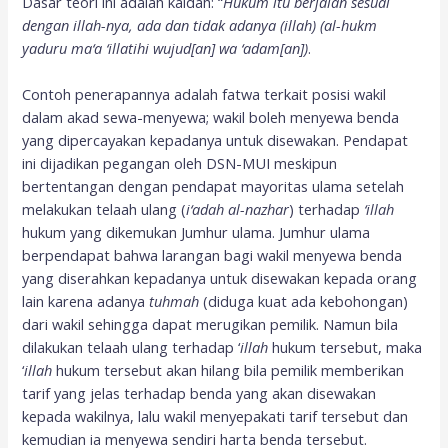
Dasar teori ini adalah kaidah: “
Hukum itu berjalan
sesuai
dengan illah-nya, ada dan tidak adanya (illah) (al-hukm
yaduru ma‘a ‘illatihi wujud[an] wa ‘adam[an])
.
Contoh penerapannya adalah fatwa terkait posisi wakil
dalam akad sewa-menyewa; wakil boleh menyewa benda
yang dipercayakan kepadanya untuk disewakan. Pendapat
ini dijadikan pegangan oleh DSN-MUI meskipun
bertentangan dengan pendapat mayoritas ulama setelah
melakukan telaah ulang (
i‘adah al-nazhar
) terhadap
‘illah
hukum yang dikemukan Jumhur ulama. Jumhur ulama
berpendapat bahwa larangan bagi wakil menyewa benda
yang diserahkan kepadanya untuk disewakan kepada orang
lain karena adanya
tuhmah
(diduga kuat ada kebohongan)
dari wakil sehingga dapat merugikan pemilik. Namun bila
dilakukan telaah ulang terhadap ‘
illah
hukum tersebut, maka
‘
illah
hukum tersebut akan hilang bila pemilik memberikan
tarif yang jelas terhadap benda yang akan disewakan
kepada wakilnya, lalu wakil menyepakati tarif tersebut dan
kemudian ia menyewa sendiri harta benda tersebut.