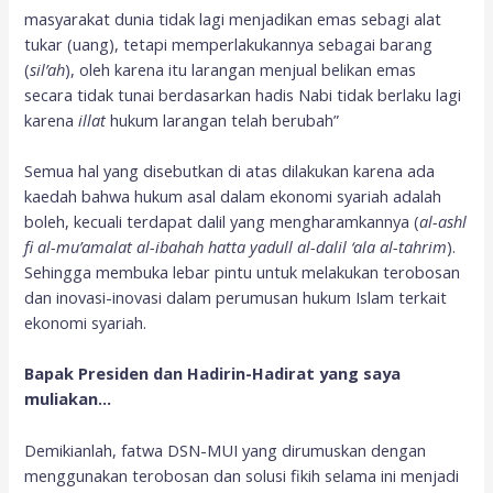
masyarakat dunia tidak lagi menjadikan emas sebagi alat
tukar (uang), tetapi memperlakukannya sebagai barang
(
sil’ah
), oleh karena itu larangan menjual belikan emas
secara tidak tunai berdasarkan hadis Nabi tidak berlaku lagi
karena
illat
hukum larangan telah berubah”
Semua hal yang disebutkan di atas dilakukan karena ada
kaedah bahwa hukum asal dalam ekonomi syariah adalah
boleh, kecuali terdapat dalil yang mengharamkannya (
al-ashl
f
i al-mu’amalat
al-ibahah hatta yadull al-dalil ‘ala al-tahrim
).
Sehingga membuka lebar pintu untuk melakukan terobosan
dan inovasi-inovasi dalam perumusan hukum Islam terkait
ekonomi syariah.
Bapak Presiden dan Hadirin-Hadirat yang saya
muliakan…
Demikianlah, fatwa DSN-MUI yang dirumuskan dengan
menggunakan terobosan dan solusi fikih selama ini menjadi