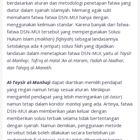
berdasarkan aturan dan metodologi penetapan fatwa yang
diatur dalam syariah Islamiyah. Memang agak sulit
memahami fatwa-fatwa DSN-MUI hanya dengan
menggunakan keilmuan standar. Karena banyak dari fatwa-
fatwa DSN-MUI tersebut yang mempergunakan Solusi
Hukum Islam (
makharij
f
iqhiyah
) sebagai landasannya.
Setidaknya ada 4 (empat) solusi fikih yang dijadikan
landasan dalam menetapkan fatwa DSN-MUI; yaitu
al-Taysîr
al-Manhaji, Tafriq al-Halal ‘An al-Haram, I’adah al-Nadhar,
dan Tahqiq al-Manath.
Al-Taysîr al-Manhaji
dapat diartikan memilih pendapat
yang ringan namun tetap sesuai aturan. Meskipun
mengambil pendapat yang lebih meringankan (
at-taisir
)
namun tetap dalam koridor
manhaj
yang ada. Artinya, fatwa
DSN-MUI akan memberikan jalan keluar dengan
memberikan solusi terbaik selama tidak bertentangan
dengan syariah. Namun demikian, penggunaan metode
tersebut tidak boleh dilakukan secara berlebihan (
al-
mubalaghah
f
i al-taysir
). Hal itu tidak dibenarkan karena