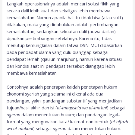
Langkah operasionalnya adalah mencari solusi fikih yang
secara dalil lebih kuat dan sekaligus lebih membawa
kemaslahatan. Namun apabila hal itu tidak bisa (atau sulit)
dilakukan, maka yang didahulukan adalah pertimbangan
kemaslahatan, sedangkan kekuatan dalil (aqwa dalilan)
dijadikan pertimbangan setelahnya. Karena itu, tidak
menutup kemungkinan dalam fatwa DSN-MUI didasarkan
pada pendapat ulama yang dulu dianggap sebagai
pendapat lemah (qaulun marjuhun), namun karena situasi
dan kondisi saat ini pendapat tersebut dianggap lebih
membawa kemaslahatan.
Contohnya adalah penerapan kaidah penetapan hukum
ekonomi syariah yang selama ini dikenal ada dua
pandangan, yakni pandangan substantif yang menjadikan
tujuan/hasil akhir dan isi (
al-maqashid wa al-ma’ani
) sebagai
ugeran
dalam menentukan hukum; dan pandangan legal-
formal yang mengunakan kata/ kalimat dan bentuk (
al-alfazh
wa al-mabani
) sebagai
ugeran
dalam menentukan hukum.