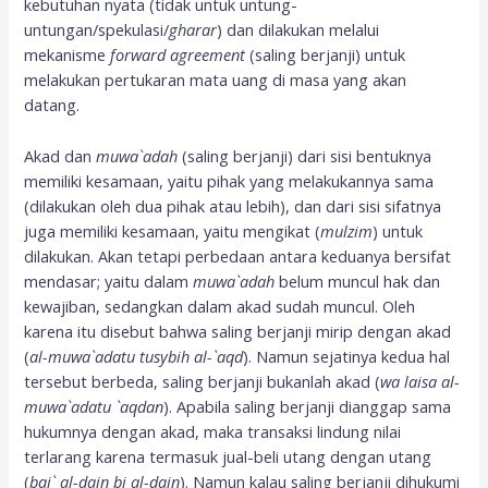
kebutuhan nyata (tidak untuk untung-
untungan/spekulasi/
gharar
) dan dilakukan melalui
mekanisme
forward agreement
(saling berjanji) untuk
melakukan pertukaran mata uang di masa yang akan
datang.
Akad dan
muwa`adah
(saling berjanji) dari sisi bentuknya
memiliki kesamaan, yaitu pihak yang melakukannya sama
(dilakukan oleh dua pihak atau lebih), dan dari sisi sifatnya
juga memiliki kesamaan, yaitu mengikat (
mulzim
) untuk
dilakukan. Akan tetapi perbedaan antara keduanya bersifat
mendasar; yaitu dalam
muwa`adah
belum muncul hak dan
kewajiban, sedangkan dalam akad sudah muncul. Oleh
karena itu disebut bahwa saling berjanji mirip dengan akad
(
al-muwa`adatu tusybih al-`aqd
). Namun sejatinya kedua hal
tersebut berbeda, saling berjanji bukanlah akad (
wa laisa al-
muwa`adatu `aqdan
). Apabila saling berjanji dianggap sama
hukumnya dengan akad, maka transaksi lindung nilai
terlarang karena termasuk jual-beli utang dengan utang
(
bai` al-dain bi al-dain
). Namun kalau saling berjanji dihukumi