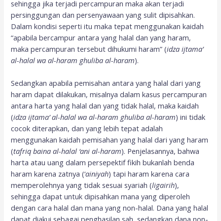
sehingga jika terjadi percampuran maka akan terjadi
persinggungan dan persenyawaan yang sulit dipisahkan.
Dalam kondisi seperti itu maka tepat menggunakan kaidah
“apabila bercampur antara yang halal dan yang haram,
maka percampuran tersebut dihukumi haram” (
idza ijtama’
al-halal wa al-haram ghuliba al-haram
).
Sedangkan apabila pemisahan antara yang halal dari yang
haram dapat dilakukan, misalnya dalam kasus percampuran
antara harta yang halal dan yang tidak halal, maka kaidah
(
idza ijtama’ al-halal wa al-haram ghuliba al-haram
) ini tidak
cocok diterapkan, dan yang lebih tepat adalah
menggunakan kaidah pemisahan yang halal dari yang haram
(
tafriq baina al-halal ‘ani al-haram
). Penjelasannya, bahwa
harta atau uang dalam persepektif fikih bukanlah benda
haram karena zatnya (‘
ainiyah
) tapi haram karena cara
memperolehnya yang tidak sesuai syariah (
ligairih
),
sehingga dapat untuk dipisahkan mana yang diperoleh
dengan cara halal dan mana yang non-halal. Dana yang halal
dapat diakui sebagai penghasilan sah, sedangkan dana non-