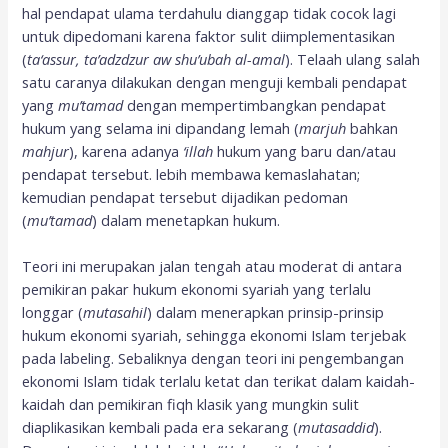
hal pendapat ulama terdahulu dianggap tidak cocok lagi
untuk dipedomani karena faktor sulit diimplementasikan
(
ta‘assur, ta’adzdzur aw shu’ubah al-amal
). Telaah ulang salah
satu caranya dilakukan dengan menguji kembali pendapat
yang
mu’tamad
dengan mempertimbangkan pendapat
hukum yang selama ini dipandang lemah (
marjuh
bahkan
mahjur
), karena adanya
‘illah
hukum yang baru dan/atau
pendapat tersebut. lebih membawa kemaslahatan;
kemudian pendapat tersebut dijadikan pedoman
(
mu’tamad
) dalam menetapkan hukum.
Teori ini merupakan jalan tengah atau moderat di antara
pemikiran pakar hukum ekonomi syariah yang terlalu
longgar (
mutasahil
) dalam menerapkan prinsip-prinsip
hukum ekonomi syariah, sehingga ekonomi Islam terjebak
pada labeling. Sebaliknya dengan teori ini pengembangan
ekonomi Islam tidak terlalu ketat dan terikat dalam kaidah-
kaidah dan pemikiran fiqh klasik yang mungkin sulit
diaplikasikan kembali pada era sekarang (
mutasaddid
).