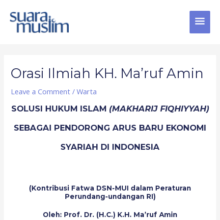
Skip
MAI
to
content
MEN
Post
navigation
Orasi Ilmiah KH. Ma’ruf Amin
Leave a Comment
/
Warta
SOLUSI HUKUM ISLAM
(MAKHARIJ FIQHIYYAH)
SEBAGAI PENDORONG ARUS BARU EKONOMI
SYARIAH DI INDONESIA
(Kontribusi Fatwa DSN-MUI dalam Peraturan
Perundang-undangan RI)
Oleh: Prof. Dr. (H.C.) K.H. Ma’ruf Amin