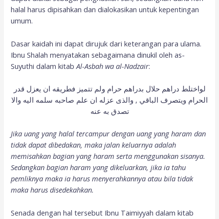
halal harus dipisahkan dan dialokasikan untuk kepentingan
umum.
Dasar kaidah ini dapat dirujuk dari keterangan para ulama.
Ibnu Shalah menyatakan sebagaimana dinukil oleh as-
Suyuthi dalam kitab
Al-Asbah wa al-Nadzair
:
لواختلط دراهم حلال بدراهم حرام ولم تتميز فطريقه ان يعزل قدر
الحرام ويتصرف الباقي , والذى عزله ان علم صاحبه سلمه اليه والا
تصدق به عنه
Jika uang yang halal tercampur dengan uang yang haram dan
tidak dapat dibedakan, maka jalan keluarnya adalah
memisahkan bagian yang haram serta menggunakan sisanya.
Sedangkan bagian haram yang dikeluarkan, jika ia tahu
pemliknya maka ia harus menyerahkannya atau bila tidak
maka harus disedekahkan.
Senada dengan hal tersebut Ibnu Taimiyyah dalam kitab