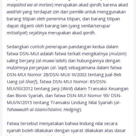
maqashid wa al-ma’ani
) merupakan akad
qardh
; karena akad
wadi’ah
yang terdapat izin dari pemilik untuk menggunakan
barang titipan oleh penerima titipan, dan barang titipan
dapat diganti oleh barang lain (yang senilai/serupa/
mitsaliyat
) sejatinya merupakan akad
qardh
.
Sedangkan contoh penerapan pandangan kedua dalam
fatwa DSN-MUI adalah fatwa terkait mengikatnya (
mulzim
)
saling berjanji (
al-muwa`adah
) dan hubungannya dengan
mulzimnya perjanjian (
al-`aqd
) sebagaimana dalam fatwa
DSN-MUI Nomor 28/DSN-MUI/ III/2002 tentang Jual-Beli
Uang (
al-Sharf
), fatwa DSN-MUI Nomor: 85/DSN-
MUI/XII/2012 tentang Janji (
Wa‘d
) dalam Transaksi Keuangan
dan Bisnis Syariah, dan fatwa DSN-MUI Nomor 93/ DSN-
MUI/IV/2015 tentang Transaksi Lindung Nilai Syariah (
al-
Tahawwuth al-Islami/Islamic Hedging
).
Fatwa tersebut menyatakan bahwa lindung nilai secara
syariah boleh dilakukan dengan syarat dilakukan atas dasar