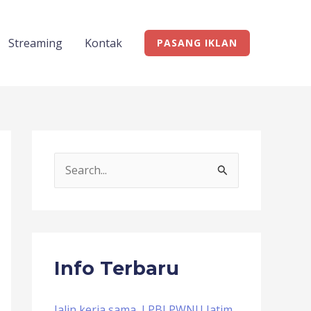
Streaming
Kontak
PASANG IKLAN
S
e
a
r
c
Info Terbaru
h
f
Jalin kerja sama, LPBI PWNU Jatim