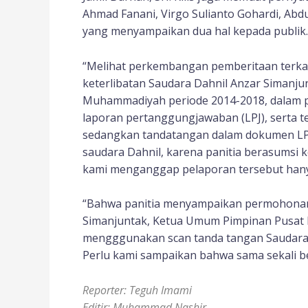
Ahmad Fanani, Virgo Sulianto Gohardi, Ab
yang menyampaikan dua hal kepada publik.
“Melihat perkembangan pemberitaan terkai
keterlibatan Saudara Dahnil Anzar Siman
Muhammadiyah periode 2014-2018, dalam p
laporan pertanggungjawaban (LPJ), serta t
sedangkan tandatangan dalam dokumen LPJ t
saudara Dahnil, karena panitia berasumsi k
kami menganggap pelaporan tersebut hanya 
“Bahwa panitia menyampaikan permohonan 
Simanjuntak, Ketua Umum Pimpinan Pusat
mengggunakan scan tanda tangan Saudara
Perlu kami sampaikan bahwa sama sekali beli
Reporter: Teguh Imami
Editir: Muhammad Nashir