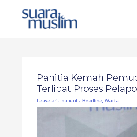
Skip
to
content
Post
navigation
Panitia Kemah Pemuda
Terlibat Proses Pelap
Leave a Comment
/
Headline
,
Warta