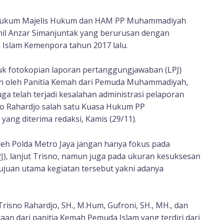
 hukum Majelis Hukum dan HAM PP Muhammadiyah
hnil Anzar Simanjuntak yang berurusan dengan
Islam Kemenpora tahun 2017 lalu.
uk fotokopian laporan pertanggungjawaban (LPJ)
n oleh Panitia Kemah dari Pemuda Muhammadiyah,
 telah terjadi kesalahan administrasi pelaporan
no Rahardjo salah satu Kuasa Hukum PP
ang diterima redaksi, Kamis (29/11).
leh Polda Metro Jaya jangan hanya fokus pada
, lanjut Trisno, namun juga pada ukuran kesuksesan
ujuan utama kegiatan tersebut yakni adanya
Trisno Rahardjo, SH., M.Hum, Gufroni, SH., MH., dan
taan dari panitia Kemah Pemuda Islam yang terdiri dari