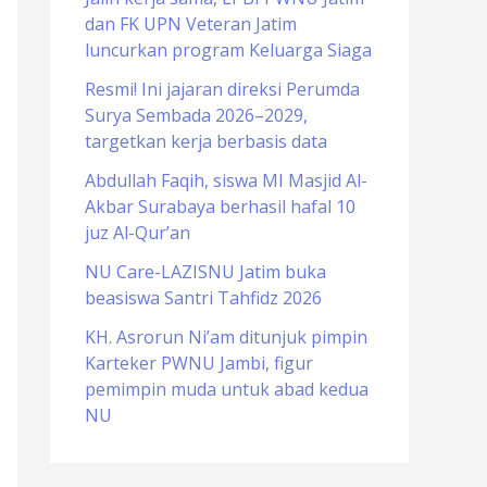
dan FK UPN Veteran Jatim
o
luncurkan program Keluarga Siaga
r
Resmi! Ini jajaran direksi Perumda
:
Surya Sembada 2026–2029,
targetkan kerja berbasis data
Abdullah Faqih, siswa MI Masjid Al-
Akbar Surabaya berhasil hafal 10
juz Al-Qur’an
NU Care-LAZISNU Jatim buka
beasiswa Santri Tahfidz 2026
KH. Asrorun Ni’am ditunjuk pimpin
Karteker PWNU Jambi, figur
pemimpin muda untuk abad kedua
NU