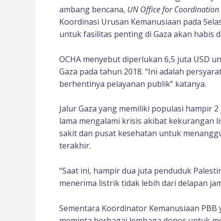
ambang bencana,
UN Office for Coordination
Koordinasi Urusan Kemanusiaan pada Sela
untuk fasilitas penting di Gaza akan habis 
OCHA menyebut diperlukan 6,5 juta USD unt
Gaza pada tahun 2018. “Ini adalah persya
berhentinya pelayanan publik” katanya.
Jalur Gaza yang memiliki populasi hampir 2 
lama mengalami krisis akibat kekurangan li
sakit dan pusat kesehatan untuk menangg
terakhir.
“Saat ini, hampir dua juta penduduk Palesti
menerima listrik tidak lebih dari delapan j
Sementara Koordinator Kemanusiaan PBB ya
meminta berbagai lembaga donor untuk m