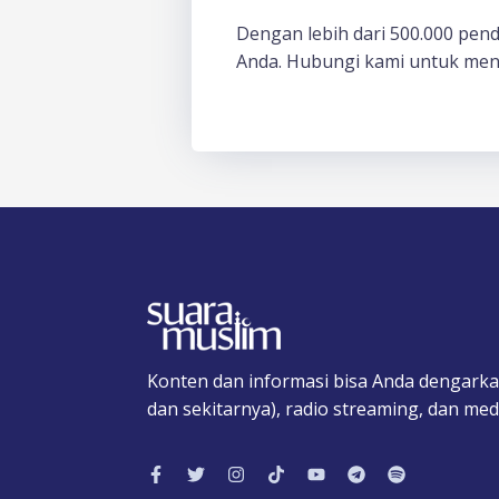
Dengan lebih dari 500.000 pen
Anda. Hubungi kami untuk men
Konten dan informasi bisa Anda dengarka
dan sekitarnya), radio streaming, dan medi
F
T
I
T
Y
T
S
a
w
n
i
o
e
p
c
i
s
k
u
l
o