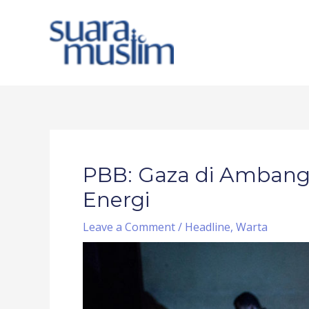
Skip
to
content
Post
navigation
PBB: Gaza di Ambang 
Energi
Leave a Comment
/
Headline
,
Warta