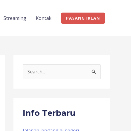
Streaming
Kontak
PASANG IKLAN
S
e
a
r
c
Info Terbaru
h
f
Jalanan lengang di negeri