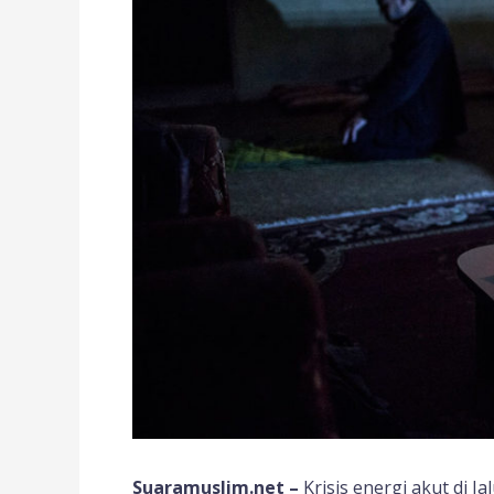
Suaramuslim.net –
Krisis energi akut di J