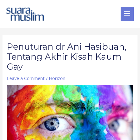
Skip
MAI
to
content
MEN
Post
navigation
Penuturan dr Ani Hasibuan,
Tentang Akhir Kisah Kaum
Gay
Leave a Comment
/
Horizon