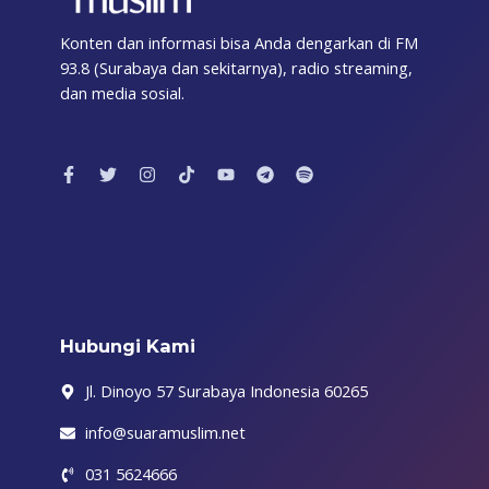
Konten dan informasi bisa Anda dengarkan di FM
93.8 (Surabaya dan sekitarnya), radio streaming,
dan media sosial.
F
T
I
T
Y
T
S
a
w
n
i
o
e
p
c
i
s
k
u
l
o
e
t
t
t
t
e
t
b
t
a
o
u
g
i
o
e
g
k
b
r
f
o
r
r
e
a
y
k
a
m
-
m
f
Hubungi Kami
Jl. Dinoyo 57 Surabaya Indonesia 60265
info@suaramuslim.net
031 5624666