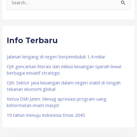
S
e
a
r
Info Terbaru
c
h
f
Jalanan lengang di negeri berpenduduk 1,4 miliar
o
OJK gencarkan literasi dan inklusi keuangan syariah lewat
berbagai inisiatif strategis
r
OJK: Sektor jasa keuangan dalam negeri stabil di tengah
:
tekanan ekonomi global
Ketua DMI Jatim: Menag apresiasi program uang
kehormatan imam masjid
19 tahun menuju Indonesia Emas 2045