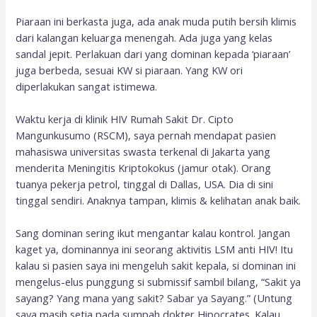
Piaraan ini berkasta juga, ada anak muda putih bersih klimis
dari kalangan keluarga menengah. Ada juga yang kelas
sandal jepit. Perlakuan dari yang dominan kepada ‘piaraan’
juga berbeda, sesuai KW si piaraan. Yang KW ori
diperlakukan sangat istimewa.
Waktu kerja di klinik HIV Rumah Sakit Dr. Cipto
Mangunkusumo (RSCM), saya pernah mendapat pasien
mahasiswa universitas swasta terkenal di Jakarta yang
menderita Meningitis Kriptokokus (jamur otak). Orang
tuanya pekerja petrol, tinggal di Dallas, USA. Dia di sini
tinggal sendiri. Anaknya tampan, klimis & kelihatan anak baik.
Sang dominan sering ikut mengantar kalau kontrol. Jangan
kaget ya, dominannya ini seorang aktivitis LSM anti HIV! Itu
kalau si pasien saya ini mengeluh sakit kepala, si dominan ini
mengelus-elus punggung si submissif sambil bilang, “Sakit ya
sayang? Yang mana yang sakit? Sabar ya Sayang.” (Untung
saya masih setia pada sumpah dokter Hipocrates. Kalau