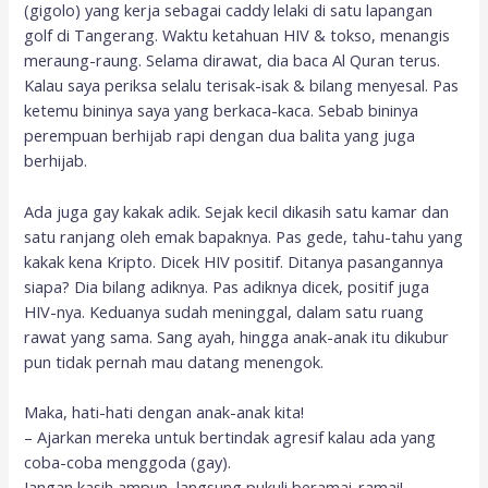
(gigolo) yang kerja sebagai caddy lelaki di satu lapangan
golf di Tangerang. Waktu ketahuan HIV & tokso, menangis
meraung-raung. Selama dirawat, dia baca Al Quran terus.
Kalau saya periksa selalu terisak-isak & bilang menyesal. Pas
ketemu bininya saya yang berkaca-kaca. Sebab bininya
perempuan berhijab rapi dengan dua balita yang juga
berhijab.
Ada juga gay kakak adik. Sejak kecil dikasih satu kamar dan
satu ranjang oleh emak bapaknya. Pas gede, tahu-tahu yang
kakak kena Kripto. Dicek HIV positif. Ditanya pasangannya
siapa? Dia bilang adiknya. Pas adiknya dicek, positif juga
HIV-nya. Keduanya sudah meninggal, dalam satu ruang
rawat yang sama. Sang ayah, hingga anak-anak itu dikubur
pun tidak pernah mau datang menengok.
Maka, hati-hati dengan anak-anak kita!
– Ajarkan mereka untuk bertindak agresif kalau ada yang
coba-coba menggoda (gay).
Jangan kasih ampun, langsung pukuli beramai-ramai!