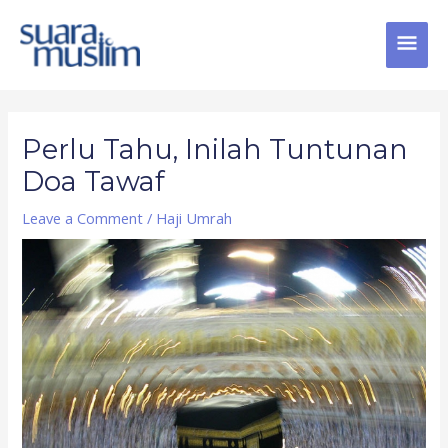
Skip
MAI
to
content
MEN
Post
navigation
Perlu Tahu, Inilah Tuntunan
Doa Tawaf
Leave a Comment
/
Haji Umrah