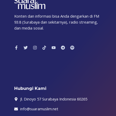
Konten dan informasi bisa Anda dengarkan di FM
93.8 (Surabaya dan sekitarnya), radio streaming,
dan media sosial.
F
T
I
T
Y
T
S
a
w
n
i
o
e
p
c
i
s
k
u
l
o
e
t
t
t
t
e
t
b
t
a
o
u
g
i
o
e
g
k
b
r
f
o
r
r
e
a
y
k
a
m
-
m
f
Hubungi Kami
Jl. Dinoyo 57 Surabaya Indonesia 60265
info@suaramuslim.net