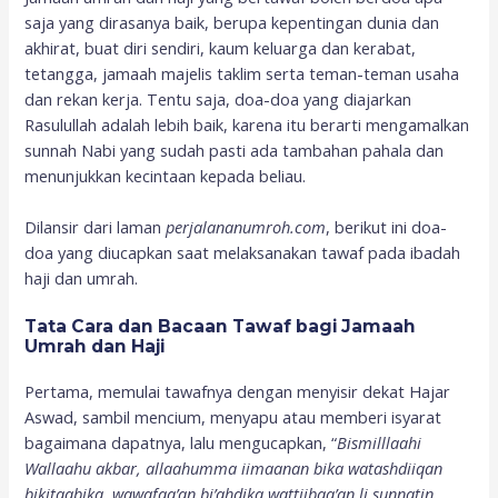
saja yang dirasanya baik, berupa kepentingan dunia dan
akhirat, buat diri sendiri, kaum keluarga dan kerabat,
tetangga, jamaah majelis taklim serta teman-teman usaha
dan rekan kerja. Tentu saja, doa-doa yang diajarkan
Rasulullah adalah lebih baik, karena itu berarti mengamalkan
sunnah Nabi yang sudah pasti ada tambahan pahala dan
menunjukkan kecintaan kepada beliau.
Dilansir dari laman
perjalananumroh.com
, berikut ini doa-
doa yang diucapkan saat melaksanakan tawaf pada ibadah
haji dan umrah.
Tata Cara dan Bacaan Tawaf bagi Jamaah
Umrah dan Haji
Pertama, memulai tawafnya dengan menyisir dekat Hajar
Aswad, sambil mencium, menyapu atau memberi isyarat
bagaimana dapatnya, lalu mengucapkan, “
Bismilllaahi
Wallaahu akbar, allaahumma iimaanan bika watashdiiqan
bikitaabika, wawafaa’an bi’ahdika wattiibaa’an li sunnatin