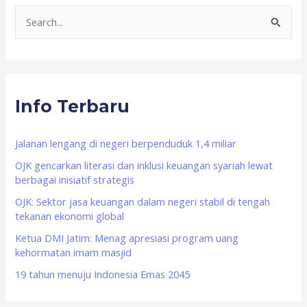
S
e
a
r
Info Terbaru
c
h
f
Jalanan lengang di negeri berpenduduk 1,4 miliar
o
OJK gencarkan literasi dan inklusi keuangan syariah lewat
berbagai inisiatif strategis
r
OJK: Sektor jasa keuangan dalam negeri stabil di tengah
:
tekanan ekonomi global
Ketua DMI Jatim: Menag apresiasi program uang
kehormatan imam masjid
19 tahun menuju Indonesia Emas 2045