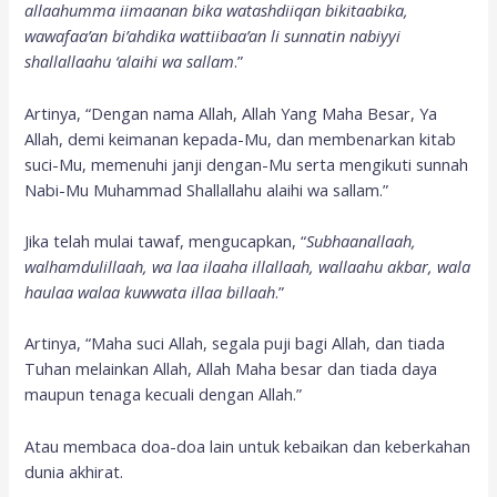
allaahumma iimaanan bika watashdiiqan bikitaabika,
wawafaa’an bi’ahdika wattiibaa’an li sunnatin nabiyyi
shallallaahu ‘alaihi wa sallam
.”
Artinya, “Dengan nama Allah, Allah Yang Maha Besar, Ya
Allah, demi keimanan kepada-Mu, dan membenarkan kitab
suci-Mu, memenuhi janji dengan-Mu serta mengikuti sunnah
Nabi-Mu Muhammad Shallallahu alaihi wa sallam.”
Jika telah mulai tawaf, mengucapkan, “
Subhaanallaah,
walhamdulillaah, wa laa ilaaha illallaah, wallaahu akbar, wala
haulaa walaa kuwwata illaa billaah
.”
Artinya, “Maha suci Allah, segala puji bagi Allah, dan tiada
Tuhan melainkan Allah, Allah Maha besar dan tiada daya
maupun tenaga kecuali dengan Allah.”
Atau membaca doa-doa lain untuk kebaikan dan keberkahan
dunia akhirat.