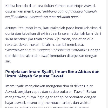
Ketika berada di antara Rukun Yamani dan Hajar Aswad,
disunahkan membaca, “
Robbana aatina fid dunya hasanah,
wa fil aakhiroti hasanah wa qina ‘adzaban naar.
”
Artinya, ”Ya Rabb kami, karuniakanlah pada kami kebaikan di
dunia dan kebaikan di akhirat serta selamatkanlah kami dari
siksa neraka.” Jika telah selesai 7 putaran, shalatlah dua
rakat’at dekat makam Ibrahim, sambil membaca,
“
Wattakhidzuu mim maqaami ibraahiima mushalla.
” Dengan
demikian berakhirlah tawaf, kemudian dilanjutkan dengan
sa’i.
Penjelasan Imam Syafi’i, Imam Ibnu Abbas dan
Ummi ‘Aisyah Seputar Tawaf
Imam Syafi’i menjelaskan mengenai doa di dekat Hajar
Aswad, berjalan cepat dan setiap putaran Tawaf.
Beliau
mengatakan, “Saya ingin agar setiap berdekatan dengan
hajar aswad, seseorang membaca takbir, dan waktu
berjalan cepat agar berdoa, ‘
Allahummaj’alhu hajjan