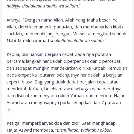
nabiyyi shallallaahu ‘alaihi wa sallam
.”
Artinya, “Dengan nama Allah, Allah Yang Maha besar, Ya
Allah, demi keimanan kepada-Mu, dan membenarkan kitab
suci-Mu, memenuhi janji dengan-Mu serta mengikuti sunnah
Nabi-Mu Muhammad
s
hallallahu alaihi wa sallam
.”
Kedua, disunahkan berjalan cepat pada tiga putaran
pertama; langkah hendaklah diperpendek dan dipercepat,
dan sedapat mungkin mendekatkan diri ke Ka’bah. Kemudian
pada empat kali putaran selanjutnya hendaklah ia berjalan
seperti biasa. Bagi yang tidak dapat berjalan cepat atau
mendekati Ka’bah, bolehlah tawaf sebagaimana dapatnya,
dan disunahkan menyapu rukun Yamani dan mencium Hajar
Aswad atau mengusapnya pada setiap kali dari 7 putaran
itu.
Ketiga, memperbanyak doa dan zikir. Saat menghadap
Hajar Aswad membaca, “
Bismilllaahi Wallaahu akbar,