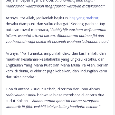
mabruuraa wadzanban maghfuuraa wasa’yan masykuuraa
.’”
Artinya, “Ya Allah, jadikanlah hajiku ini
haji yang mabrur
,
dosaku diampuni, dan sa’iku dihargai.” Sedang pada setiap
putaran tawaf membaca, “
Rabbighfir warham wa’fu ammaa
ta’lam, waantal-a’azzul akram. Allaahumma aatinaa fid dun-
yaa hasanah wafil aakhirati hasanah waqinaa ‘adzaaban naar
.”
Artinya, ” Ya Tuhanku, ampunilah daku dan kasihanilah, dan
maafkan kesalahan-kesalahanku yang Engkau ketahui, dan
Engkaulah Yang Maha Kuat dan Maha Mulia. Ya Allah, berilah
kami di dunia, di akhirat juga kebaikan, dan lindungilah kami
dari siksa neraka.”
Doa di antara 2 sudut Ka’bah, diterima dari Ibnu Abbas
radhiyallahu ‘anhu
bahwa ia biasa membaca di antara dua
sudut Ka’bah, “
Allaahummaa qanni’nii bimaa razaqtanii
wabaarik lii fiihi, wakhlif ‘alaiya kulla ghaaibatin bikhair.
”