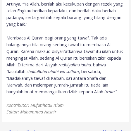
Artinya, “Ya Allah, berilah aku kecukupan dengan rezeki yang
telah Engkau berikan kepadaku, dan berilah daku berkah
padanya, serta gantilah segala barang yang hilang dengan
yang baik.”
Membaca Al Quran bagi orang yang tawaf. Tak ada
halangannya bila orang sedang tawaf itu membaca Al
Quran. Karena maksud disyari’atkannya tawaf itu ialah untuk
mengingat Allah, sedang Al Quran itu berisikan zikir kepada
Allah. Diterima dari ‘Aisyah
radhiyallhu ‘anhu
. bahwa
Rasulullah
shallallahu alaihi wa sallam
, bersabda,
“Diadakannya tawaf di Ka’bah, sa’i antara Shafa dan
Marwah, dan melempar jumrah-jumrah itu tiada lain
hanyalah buat membangkitkan dzikir kepada Allah
ta’ala
.”
Kontributor: Mufatihatul Islam
Editor: Muhammad Nashir