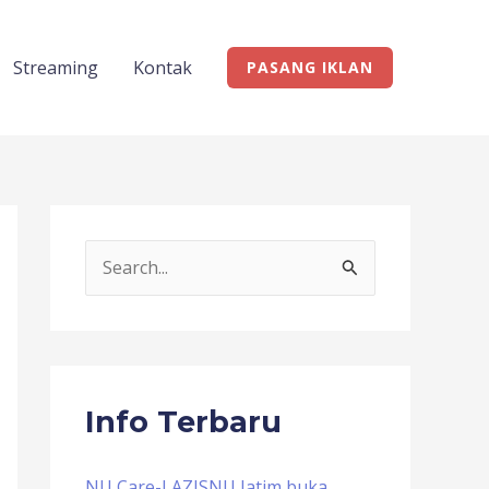
Streaming
Kontak
PASANG IKLAN
S
e
a
r
c
Info Terbaru
h
f
NU Care-LAZISNU Jatim buka