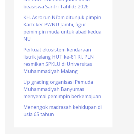
beasiswa Santri Tahfidz 2026
o
r
KH. Asrorun Ni’am ditunjuk pimpin
Karteker PWNU Jambi, figur
:
pemimpin muda untuk abad kedua
NU
Perkuat ekosistem kendaraan
listrik jelang HUT ke-81 RI, PLN
resmikan SPKLU di Universitas
Muhammadiyah Malang
Up grading organisasi Pemuda
Muhammadiyah Banyumas
menyemai pemimpin berkemajuan
Menengok madrasah kehidupan di
usia 65 tahun