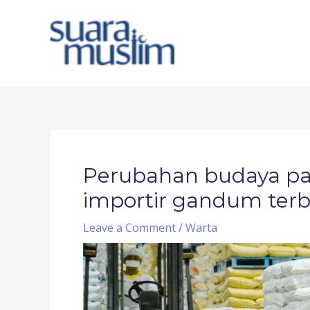
Skip
to
content
Post
navigation
Perubahan budaya pa
importir gandum terb
Leave a Comment
/
Warta