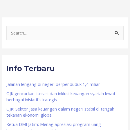
S
e
a
r
Info Terbaru
c
h
f
Jalanan lengang di negeri berpenduduk 1,4 miliar
o
OJK gencarkan literasi dan inklusi keuangan syariah lewat
berbagai inisiatif strategis
r
OJK: Sektor jasa keuangan dalam negeri stabil di tengah
:
tekanan ekonomi global
Ketua DMI Jatim: Menag apresiasi program uang