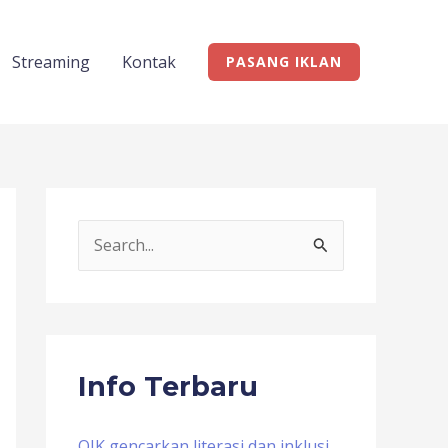
Streaming
Kontak
PASANG IKLAN
S
e
a
r
c
Info Terbaru
h
f
OJK gencarkan literasi dan inklusi