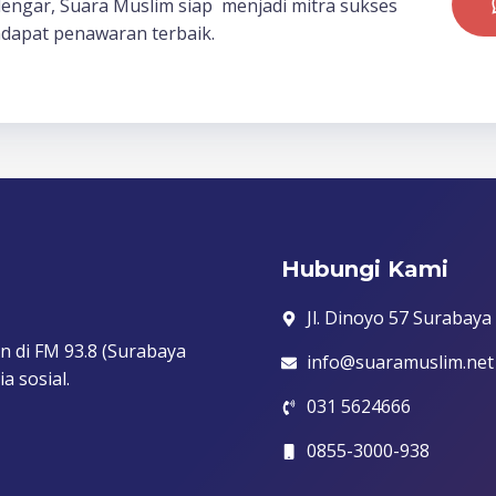
dengar, Suara Muslim siap menjadi mitra sukses
dapat penawaran terbaik.
Hubungi Kami
Jl. Dinoyo 57 Surabaya
n di FM 93.8 (Surabaya
info@suaramuslim.net
a sosial.
031 5624666
0855-3000-938