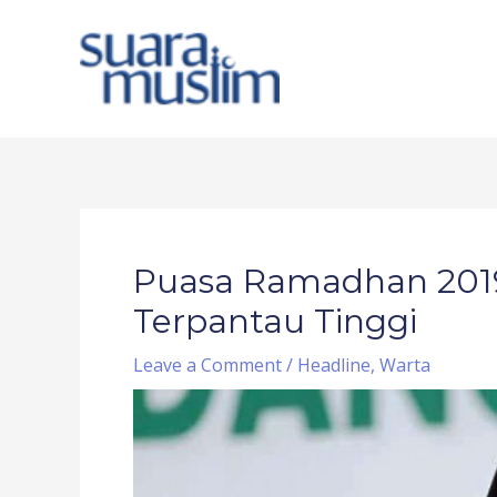
Skip
to
content
Post
navigation
Puasa Ramadhan 2019 
Terpantau Tinggi
Leave a Comment
/
Headline
,
Warta