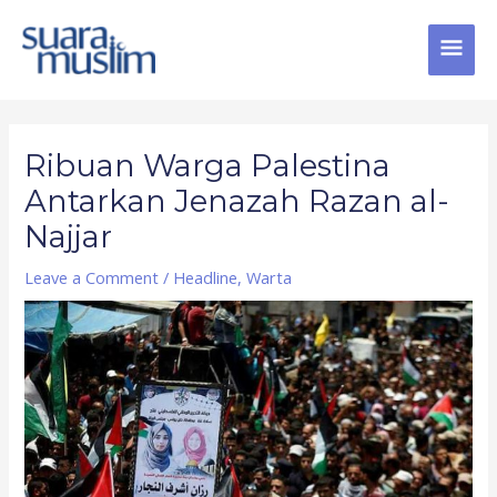
Skip
MAI
to
content
MEN
Post
navigation
Ribuan Warga Palestina
Antarkan Jenazah Razan al-
Najjar
Leave a Comment
/
Headline
,
Warta