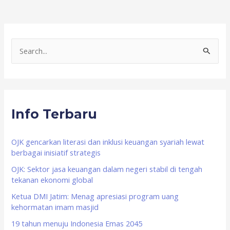
S
e
a
r
Info Terbaru
c
h
f
OJK gencarkan literasi dan inklusi keuangan syariah lewat
berbagai inisiatif strategis
o
OJK: Sektor jasa keuangan dalam negeri stabil di tengah
r
tekanan ekonomi global
:
Ketua DMI Jatim: Menag apresiasi program uang
kehormatan imam masjid
19 tahun menuju Indonesia Emas 2045