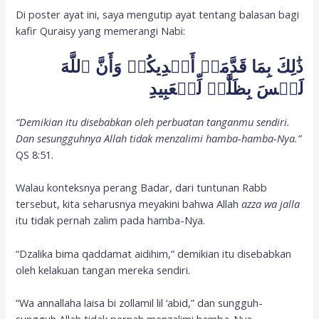
Di poster ayat ini, saya mengutip ayat tentang balasan bagi
kafir Quraisy yang memerangi Nabi:
ذَٰلِكَ بِمَا قَدَّمَتۡ أَيۡدِيكُمۡ وَأَنَّ ٱللَّهَ
لَيۡسَ بِظَلَّٰمٖ لِّلۡعَبِيدِ
“Demikian itu disebabkan oleh perbuatan tanganmu sendiri.
Dan sesungguhnya Allah tidak menzalimi hamba-hamba-Nya.”
QS 8:51.
Walau konteksnya perang Badar, dari tuntunan Rabb
tersebut, kita seharusnya meyakini bahwa Allah
azza wa jalla
itu tidak pernah zalim pada hamba-Nya.
“Dzalika bima qaddamat aidihim,” demikian itu disebabkan
oleh kelakuan tangan mereka sendiri.
“Wa annallaha laisa bi zollamil lil ‘abid,” dan sungguh-