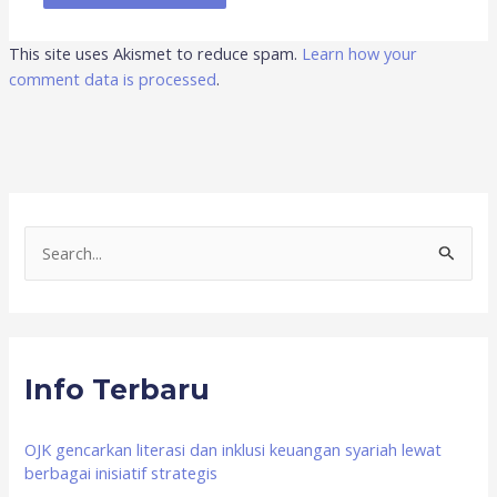
This site uses Akismet to reduce spam.
Learn how your
comment data is processed
.
S
e
a
r
Info Terbaru
c
h
f
OJK gencarkan literasi dan inklusi keuangan syariah lewat
berbagai inisiatif strategis
o