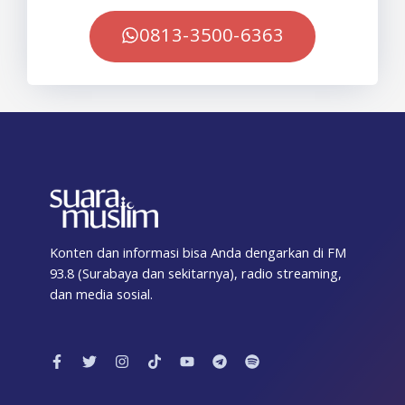
0813-3500-6363
Konten dan informasi bisa Anda dengarkan di FM
93.8 (Surabaya dan sekitarnya), radio streaming,
dan media sosial.
F
T
I
T
Y
T
S
a
w
n
i
o
e
p
c
i
s
k
u
l
o
e
t
t
t
t
e
t
b
t
a
o
u
g
i