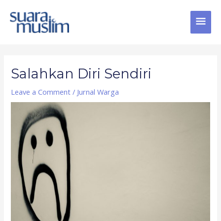
Skip
MAI
to
content
MEN
Post
navigation
Salahkan Diri Sendiri
Leave a Comment
/
Jurnal Warga