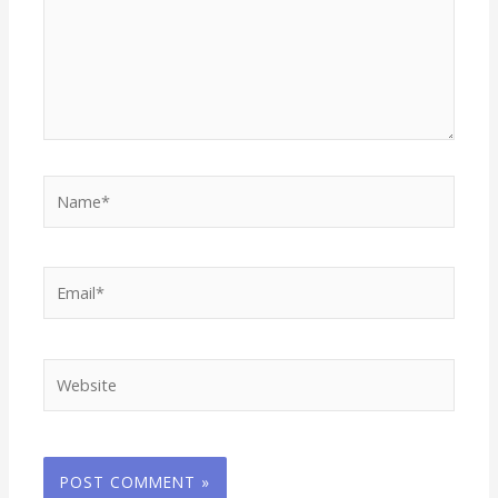
Name*
Email*
Website