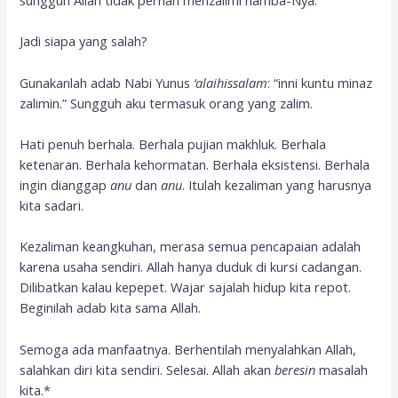
sungguh Allah tidak pernah menzalimi hamba-Nya.
Jadi siapa yang salah?
Gunakanlah adab Nabi Yunus
‘alaihissalam
: “inni kuntu minaz
zalimin.” Sungguh aku termasuk orang yang zalim.
Hati penuh berhala. Berhala pujian makhluk. Berhala
ketenaran. Berhala kehormatan. Berhala eksistensi. Berhala
ingin dianggap
anu
dan
anu
. Itulah kezaliman yang harusnya
kita sadari.
Kezaliman keangkuhan, merasa semua pencapaian adalah
karena usaha sendiri. Allah hanya duduk di kursi cadangan.
Dilibatkan kalau kepepet. Wajar sajalah hidup kita repot.
Beginilah adab kita sama Allah.
Semoga ada manfaatnya. Berhentilah menyalahkan Allah,
salahkan diri kita sendiri. Selesai. Allah akan
beresin
masalah
kita.*