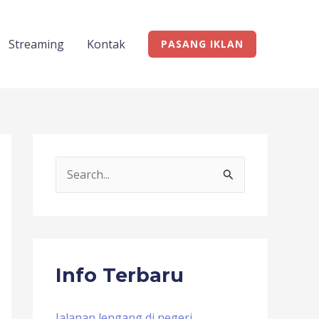
Streaming
Kontak
PASANG IKLAN
S
e
a
r
c
Info Terbaru
h
f
Jalanan lengang di negeri