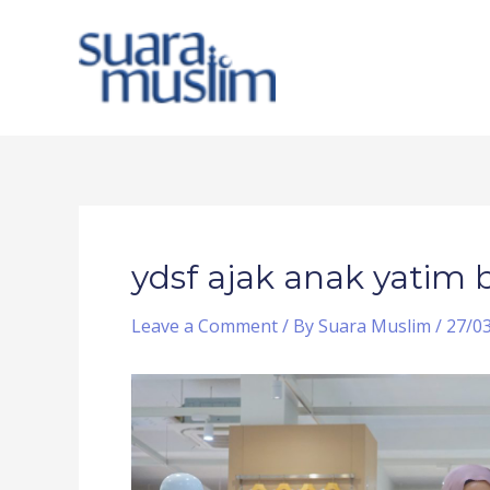
Skip
to
content
Post
navigation
ydsf ajak anak yatim b
Leave a Comment
/ By
Suara Muslim
/
27/0