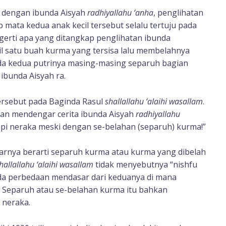
g dengan ibunda Aisyah
radhiyallahu ‘anha
, penglihatan
ata kedua anak kecil tersebut selalu tertuju pada
gerti apa yang ditangkap penglihatan ibunda
 satu buah kurma yang tersisa lalu membelahnya
a kedua putrinya masing-masing separuh bagian
bunda Aisyah ra.
tersebut pada Baginda Rasul
shallallahu ‘alaihi wasallam
.
ran mendengar cerita ibunda Aisyah
radhiyallahu
 api neraka meski dengan se-belahan (separuh) kurma!”
arnya berarti separuh kurma atau kurma yang dibelah
hallallahu ‘alaihi wasallam
tidak menyebutnya “nishfu
da perbedaan mendasar dari keduanya di mana
a. Separuh atau se-belahan kurma itu bahkan
 neraka.