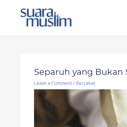
Skip
to
content
Post
navigation
Separuh yang Bukan
Leave a Comment
/
Berzakat