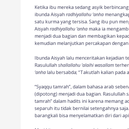
Ketika ibu mereka sedang asyik berbincan
ibunda Aisyah
radhiyallahu ‘anha
menangkap m
satu kurma yang tersisa. Sang ibu pun men
Aisyah
radhiyallahu ‘anha
maka ia mengambil
menjadi dua bagian dan membagikan kepad
kemudian melanjutkan percakapan dengan i
Ibunda Aisyah lalu menceritakan kejadian 
Rasulullah
shallallahu ‘alaihi wasallam
terhe
‘anha
lalu bersabda; “Takutlah kalian pada
“Syaqqu tamrah”, dalam bahasa arab seben
(dipotong) menjadi dua bagian. Rasulullah
s
tamrah” dalam hadits ini karena memang a
separuh itu tidak bernilai setengahnya saj
barangkali bisa menyelamatkan diri dari api