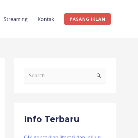
Streaming
Kontak
PASANG IKLAN
S
e
a
r
c
Info Terbaru
h
f
OJK gencarkan literasi dan inklusi