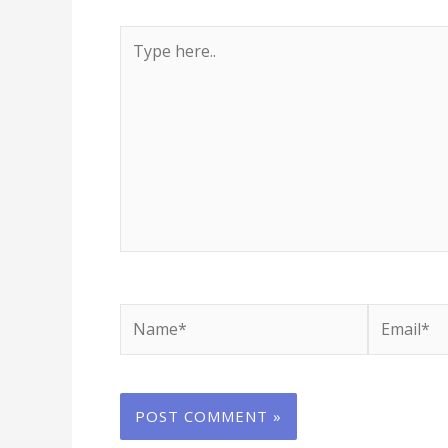
Type
here..
Name*
Email*