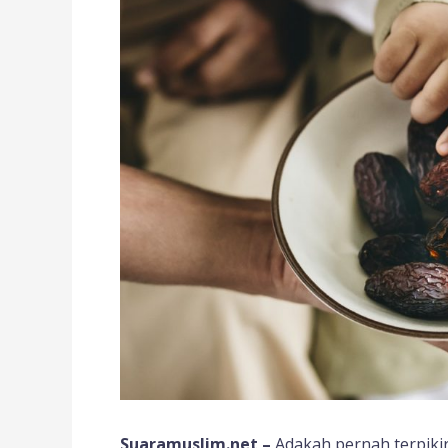
Suaramuslim.net –
Adakah pernah terpiki